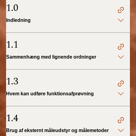
2022)
1.0
BR18 (1/1 - 30/6
Indledning
2022)
BR18 (29/6 - 31/12
1.1
2021)
Sammenhæng med lignende ordninger
BR18 (1/1-29/6
2021)
1.3
BR18 (1/7-31/12
2020)
Hvem kan udføre funktionsafprøvning
BR18 (10/3-30/6
2020)
1.4
BR18 (1/1-9/3 2020)
Brug af eksternt måleudstyr og målemetoder