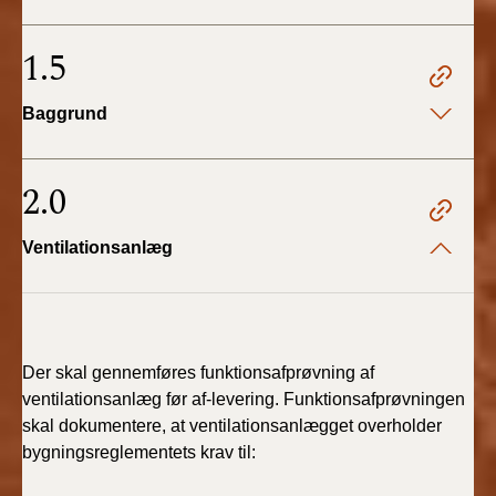
BR18 (4/7-31/12
2019)
1.5
BR18 (1/1-4/7 2019)
Baggrund
BR18 (1/7-31/12
2018)
2.0
BR18 (1/1-30/6
Ventilationsanlæg
2018)
BR15 (2015-2018)
Tidligere BR (1961-
Der skal gennemføres funktionsafprøvning af
2010)
ventilationsanlæg før af-levering. Funktionsafprøvningen
skal dokumentere, at ventilationsanlægget overholder
bygningsreglementets krav til: