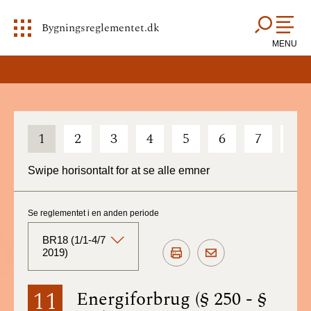
Bygningsreglementet.dk
MENU
1
2
3
4
5
6
7
8
Swipe horisontalt for at se alle emner
Se reglementet i en anden periode
BR18 (1/1-4/7
2019)
BR18 (Aktuelt)
11
Energiforbrug (§ 250 - §