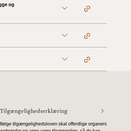
ægge og
17/9 - 31/12
1/7 - 16/9
1/1 - 30/6
29/6 - 31/12
1/1-29/6 2021)
Tilgængelighedserklæring
1/7-31/12
Ifølge tilgængelighedsloven skal offentlige organers
10/3-30/6
websteder og apps være tilgængelige, så de kan