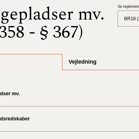
gepladser mv.
Se reglement
BR18 (
 358 - § 367)
BR18 (
BR18 (
2025)
Vejledning
BR18 (
BR18 (
dser mv.
2024)
BR18 (
2024)
adsredskaber
BR18 (
2023)