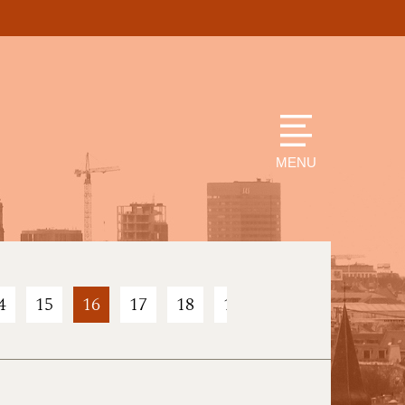
MENU
4
15
16
17
18
19
20
21
22