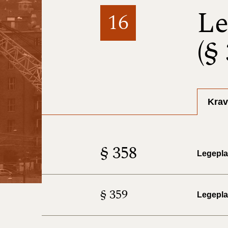
Le
16
(§
Krav
§ 358
Legepla
§ 359
Legepl