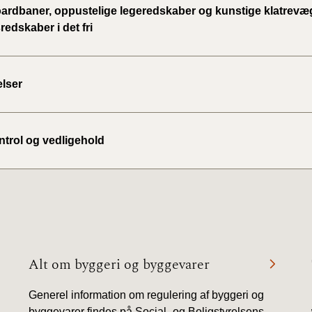
ardbaner, oppustelige legeredskaber og kunstige klatrev
edskaber i det fri
BR18 (
2022)
BR18 (
lser
2022)
BR18 (
ontrol og vedligehold
2022)
BR18 (
2021)
BR18 (
Alt om byggeri og byggevarer
BR18 (
2020)
Generel information om regulering af byggeri og
BR18 (
byggevarer findes på Social- og Boligstyrelsens