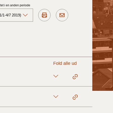
et i en anden periode
1/1-4/7 2019)
Aktuelt)
1/7-31/12
1/1-30/6 2025)
Fold alle ud
1/7- 31/12
1/1- 30/06
1/1- 31/12