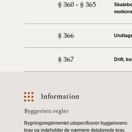
§ 360 - § 365
Skatebo
motionsr
§ 366
Undtage
§ 367
Drift, k
Information
Information
Byggeriets regler
Bygningsreglementet udspecificerer byggelovens
krav og indeholder de nærmere detaljerede krav,