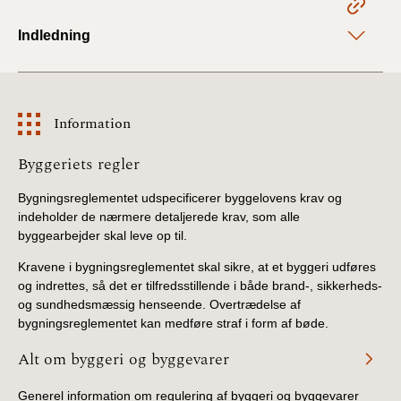
2022)
Indledning
BR18 (1/1 - 30/6
2022)
BR18 (29/6 - 31/12
Information
2021)
Information
Byggeriets regler
BR18 (1/1-29/6
2021)
Bygningsreglementet udspecificerer byggelovens krav og
indeholder de nærmere detaljerede krav, som alle
byggearbejder skal leve op til.
BR18 (1/7-31/12
2020)
Kravene i bygningsreglementet skal sikre, at et byggeri udføres
og indrettes, så det er tilfredsstillende i både brand-, sikkerheds-
og sundhedsmæssig henseende. Overtrædelse af
BR18 (10/3-30/6
2020)
bygningsreglementet kan medføre straf i form af bøde.
Alt om byggeri og byggevarer
BR18 (1/1-9/3 2020)
Generel information om regulering af byggeri og byggevarer