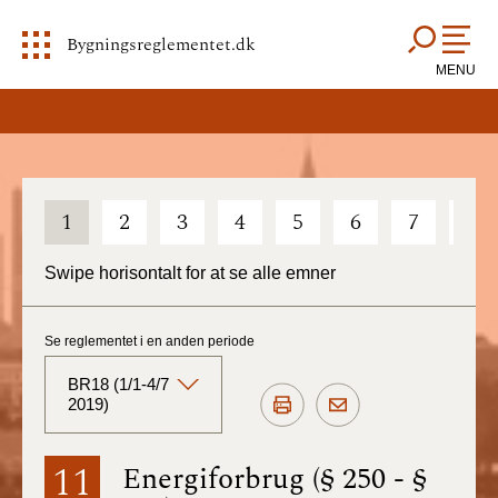
Bygningsreglementet.dk
MENU
1
2
3
4
5
6
7
8
Swipe horisontalt for at se alle emner
Se reglementet i en anden periode
BR18 (1/1-4/7
2019)
BR18 (Aktuelt)
11
Energiforbrug (§ 250 - §