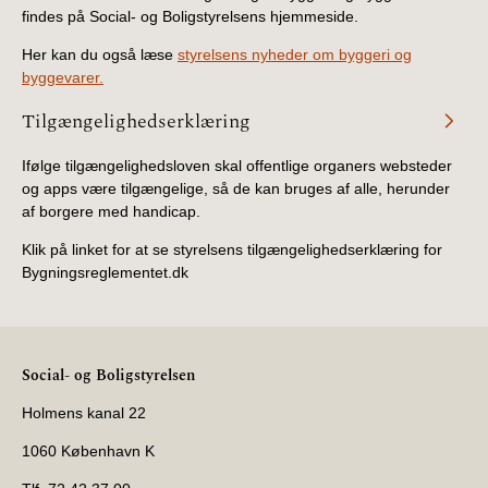
BR18 (4/7-31/12
findes på Social- og Boligstyrelsens hjemmeside.
2019)
Her kan du også læse
styrelsens nyheder om byggeri og
byggevarer.
BR18 (1/1-4/7 2019)
Tilgængelighedserklæring
BR18 (1/7-31/12
Ifølge tilgængelighedsloven skal offentlige organers websteder
2018)
og apps være tilgængelige, så de kan bruges af alle, herunder
af borgere med handicap.
BR18 (1/1-30/6
2018)
Klik på linket for at se styrelsens tilgængelighedserklæring for
Bygningsreglementet.dk
BR15 (2015-2018)
Tidligere BR (1961-
Social- og Boligstyrelsen
2010)
Holmens kanal 22
1060 København K