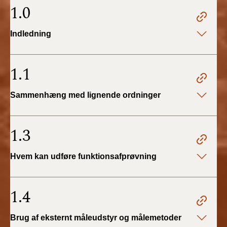
2022)
1.0
BR18 (1/1 - 30/6
Indledning
2022)
BR18 (29/6 - 31/12
1.1
2021)
Sammenhæng med lignende ordninger
BR18 (1/1-29/6
2021)
1.3
BR18 (1/7-31/12
2020)
Hvem kan udføre funktionsafprøvning
BR18 (10/3-30/6
2020)
1.4
BR18 (1/1-9/3 2020)
Brug af eksternt måleudstyr og målemetoder