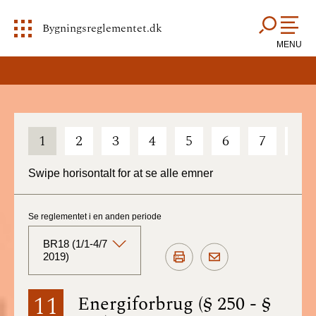
Bygningsreglementet.dk
MENU
1
2
3
4
5
6
7
8
Swipe horisontalt for at se alle emner
Se reglementet i en anden periode
BR18 (1/1-4/7
2019)
BR18 (Aktuelt)
11
Energiforbrug (§ 250 - §