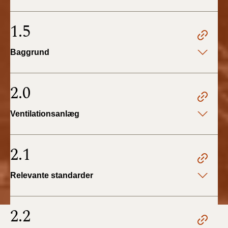
BR18 (4/7-31/12
2019)
1.5
BR18 (1/1-4/7 2019)
Baggrund
BR18 (1/7-31/12
2018)
2.0
BR18 (1/1-30/6
Ventilationsanlæg
2018)
BR15 (2015-2018)
2.1
Tidligere BR (1961-
Relevante standarder
2010)
2.2