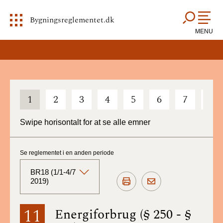
Bygningsreglementet.dk
MENU
1
2
3
4
5
6
7
8
Swipe horisontalt for at se alle emner
Se reglementet i en anden periode
BR18 (1/1-4/7
2019)
BR18 (Aktuelt)
11
Energiforbrug (§ 250 - §