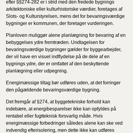
efter §§274-282 er i strid med den fredede bygnings
arkitektoniske eller kulturhistoriske værdier, foretages af
Slots- og Kulturstyrelsen, mens det for bevaringsværdige
bygninger er kommunen, der foretager vurderingen.
Planloven muliggør alene planlægning for bevaring af en
bebyggelses ydre fremtræden. Undtagelsen for
bevaringsværdige bygninger gælder for byggearbejder,
der vil have en visuel indflydelse på de dele af en
bygnings ydre, der er omfattet af den beskyttende
planlægning eller udpegning.
Energimæssige tiltag bør udføres uden, at det forringer
den pågældende bevaringsværdige bygning.
Det fremgår af §274, at byggetekniske forhold kan
indebære, at energibesparelser ikke kan opfyldes på
rentabel eller fugtteknisk forsvarlig måde. Hvis
energimæssige forbedringer således alene kan ske ved
indvendig efterisolering, men dette ikke kan udføres