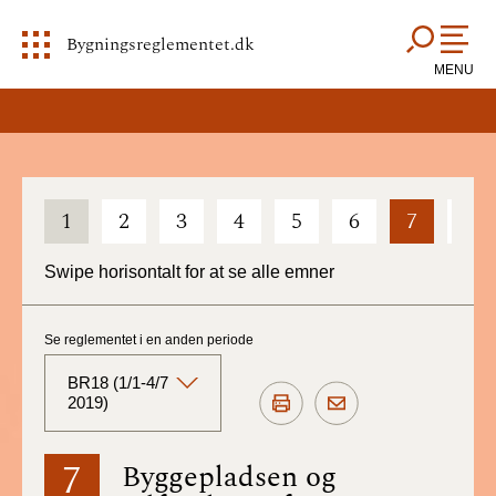
Bygningsreglementet.dk
MENU
1
2
3
4
5
6
7
8
Swipe horisontalt for at se alle emner
Se reglementet i en anden periode
BR18 (1/1-4/7
2019)
BR18 (Aktuelt)
7
Byggepladsen og