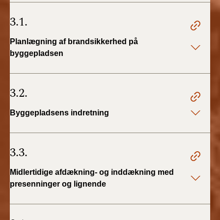
BR18 (4/7-31/12
2019)
3.1.
BR18 (1/1-4/7 2019)
Planlægning af brandsikkerhed på
byggepladsen
BR18 (1/7-31/12
2018)
3.2.
BR18 (1/1-30/6
2018)
Byggepladsens indretning
BR15 (2015-2018)
3.3.
Tidligere BR (1961-
2010)
Midlertidige afdækning- og inddækning med
presenninger og lignende