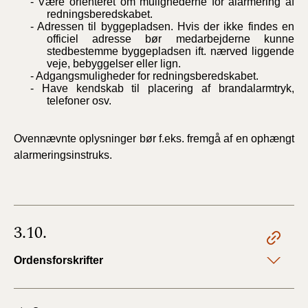
- Være orienteret om mulighederne for alarmering af
redningsberedskabet.
- Adressen til byggepladsen. Hvis der ikke findes en
officiel adresse bør medarbejderne kunne
stedbestemme byggepladsen ift. nærved liggende
veje, bebyggelser eller lign.
- Adgangsmuligheder for redningsberedskabet.
- Have kendskab til placering af brandalarmtryk,
telefoner osv.
Ovennævnte oplysninger bør f.eks. fremgå af en ophængt
alarmeringsinstruks.
3.10.
Ordensforskrifter