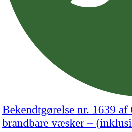
Bekendtgørelse nr. 1639 af
brandbare væsker – (inklusiv