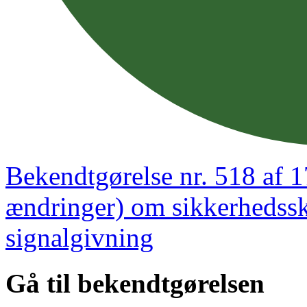
Bekendtgørelse nr. 518 af 
ændringer) om sikkerhedssk
signalgivning
Gå til bekendtgørelsen