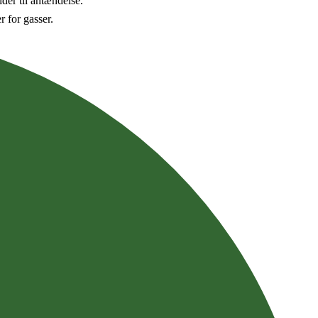
der til antændelse.
 for gasser.