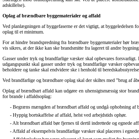
adskillelse).
Oplag af brændbare byggematerialer og affald
Ved planlægningen af byggefaserne er det vigtigt, at byggeledelsen fo
oplag til et minimum.
For at hindre brandspredning fra brændbare byggematerialer bør brænd
vis sikres, at der ikke kan ske brandsmitte fra lageret til andre byg
Gasser under tryk og brandfarlige væsker skal opbevares forsvarligt.
udgangspunkt skal gasser under tryk og brandfarlige væsker opbevare
beholdere og tanke skal endvidere ske i henhold til beredskabsstyrelse
Ved brandfarlige og brændbare oplag skal der skiltes med ”brug af åb
Oplag af brændbart affald kan udgøre en uhensigtsmæssig stor brandbe
for brande i affaldsoplag:
- Begræns mængden af brændbart affald og undgå ophobning af b
- Hyppig bortskaffelse af affald, helst ved arbejdstids ophør.
- Alt brændbart affald bør fjernes til dertil indrettede og egnede 
- Affald af eksempelvis brandfarlige væsker skal placeres i egned