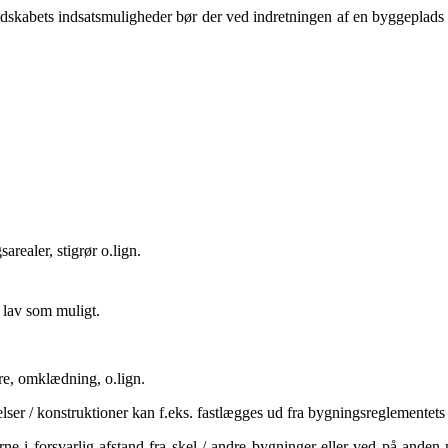
edskabets indsatsmuligheder bør der ved indretningen af en byggeplads
realer, stigrør o.lign.
 lav som muligt.
re, omklædning, o.lign.
ser / konstruktioner kan f.eks. fastlægges ud fra bygningsreglementets 
rne i forsvarlig afstand fra skel / andre bygninger eller ved på and