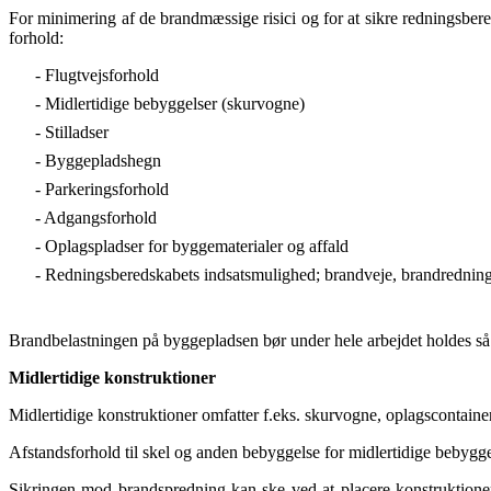
For minimering af de brandmæssige risici og for at sikre redningsber
forhold:
- Flugtvejsforhold
- Midlertidige bebyggelser (skurvogne)
- Stilladser
- Byggepladshegn
- Parkeringsforhold
- Adgangsforhold
- Oplagspladser for byggematerialer og affald
- Redningsberedskabets indsatsmulighed; brandveje, brandredningsa
Brandbelastningen på byggepladsen bør under hele arbejdet holdes så
Midlertidige konstruktioner
Midlertidige konstruktioner omfatter f.eks. skurvogne, oplagscontaine
Afstandsforhold til skel og anden bebyggelse for midlertidige bebyggel
Sikringen mod brandspredning kan ske ved at placere konstruktione