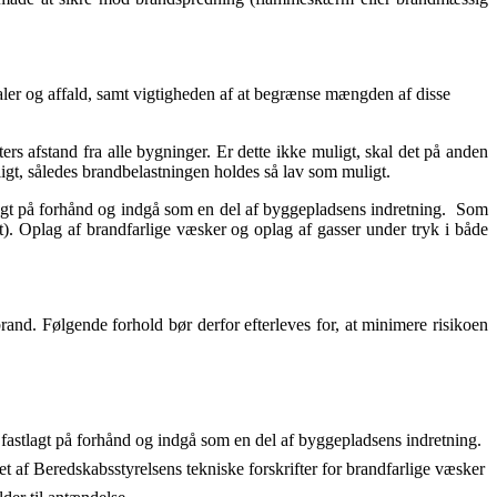
ialer og affald, samt vigtigheden af at begrænse mængden af disse
s afstand fra alle bygninger. Er dette ikke muligt, skal det på anden
igt, således brandbelastningen holdes så lav som muligt.
tlagt på forhånd og indgå som en del af byggepladsens indretning. Som
). Oplag af brandfarlige væsker og oplag af gasser under tryk i både
and. Følgende forhold bør derfor efterleves for, at minimere risikoen
re fastlagt på forhånd og indgå som en del af byggepladsens indretning.
t af Beredskabsstyrelsens tekniske forskrifter for brandfarlige væsker