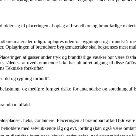
rholder sig til placeringen af oplag af brændbare og brandfarlige mater
bare materialer o.lign. oplagres udenfor bygningen og i mindst 5 meter
ninger. Oplagringen af brændbare byggematerialer skal begrænses mest mul
 Placeringen af gasser under tryk og brandfarlige væsker bør være fas
s således, at uvedkommende ikke har uhindret adgang til disse (aflåst
ns Tekniske forskrifter.
en ild og rygning forbudt”.
lastning, og medføre forøget risiko for antændelse og spredning af br
rændbart affald.
affaldspladser, f.eks. containere. Placeringen af brændbart affald bør væ
e beholdere med selvlukkende låg og evt. jording (kan også være omfatte