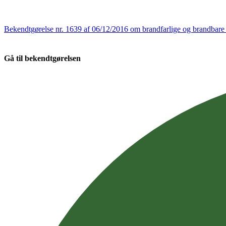
Bekendtgørelse nr. 1639 af 06/12/2016 om brandfarlige og brandbare v
Gå til bekendtgørelsen