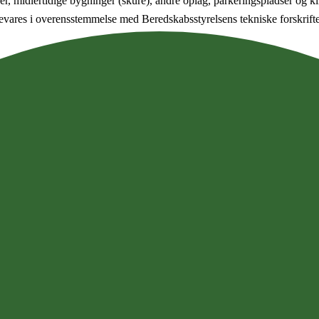
r, midlertidige bygninger (skure), andre oplag, parkeringspladser og kil
evares i overensstemmelse med Beredskabsstyrelsens tekniske forskrifter