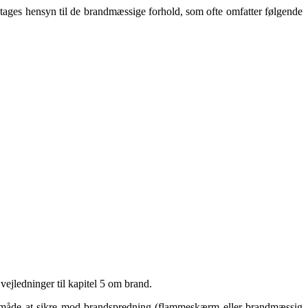
 tages hensyn til de brandmæssige forhold, som ofte omfatter følgende
vejledninger til kapitel 5 om brand.
en måde at sikre mod brandspredning (flammeskærm eller brandmæssig