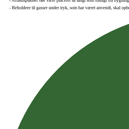
- Affaldspladser bør være placeret så langt som muligt fra bygninge
- Beholdere til gasser under tryk, som har været anvendt, skal opb