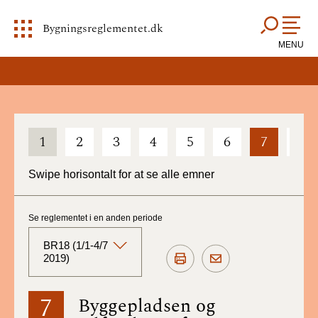
Bygningsreglementet.dk
MENU
1
2
3
4
5
6
7
8
Swipe horisontalt for at se alle emner
Se reglementet i en anden periode
BR18 (1/1-4/7
2019)
BR18 (Aktuelt)
7
Byggepladsen og