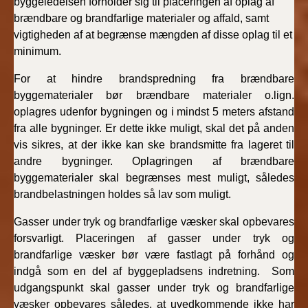
byggeledelsen forholder sig til placeringen af oplag af
brændbare og brandfarlige materialer og affald, samt
vigtigheden af at begrænse mængden af disse oplag til et
minimum.
For at hindre brandspredning fra brændbare
byggematerialer bør brændbare materialer o.lign.
oplagres udenfor bygningen og i mindst 5 meters afstand
fra alle bygninger. Er dette ikke muligt, skal det på anden
vis sikres, at der ikke kan ske brandsmitte fra lageret til
andre bygninger. Oplagringen af brændbare
byggematerialer skal begrænses mest muligt, således
brandbelastningen holdes så lav som muligt.
Gasser under tryk og brandfarlige væsker skal opbevares
forsvarligt. Placeringen af gasser under tryk og
brandfarlige væsker bør være fastlagt på forhånd og
indgå som en del af byggepladsens indretning. Som
udgangspunkt skal gasser under tryk og brandfarlige
væsker opbevares således, at uvedkommende ikke har