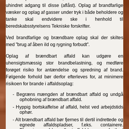
uhindret adgang til disse (aflåst). Oplag af brandfarlige
væsker og oplag af gasser under tryk i både beholdere og
tanke skal endvidere ske i henhold til
beredskabsstyrelsens Tekniske forskrifter.
Ved brandfarlige og brændbare oplag skal der skiltes
med ”brug af åben ild og rygning forbudt”.
Oplag af brændbart affald kan udgøre en
uhensigtsmæssig stor brandbelastning, og medføre
forøget risiko for antændelse og spredning af brand.
Følgende forhold bør derfor efterleves for, at minimere
risikoen for brande i affaldsoplag:
- Begræns mængden af brændbart affald og undgå
ophobning af brændbart affald.
- Hyppig bortskaffelse af affald, helst ved arbejdstids
ophør.
- Alt brændbart affald bør fjernes til dertil indrettede og
egnede affaldspladser, f.eks. containere.