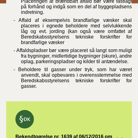
Placeringen af brændbart affald bør være fastlagt
på forhånd og indgå som en del af byggepladsens
indretning.
- Affald af eksempelvis brandfarlige væsker skal
placeres i egnede beholdere med selvlukkende
låg og evt. jording (kan også være omfattet af
Beredskabsstyrelsens tekniske forskrifter for
brandfarlige væsker
- Affaldspladser bør være placeret så langt som muligt
fra bygninger, midlertidige bygninger (skure), andre
oplag, parkeringspladser og kilder til antændelse.
- Beholdere til gasser under tryk, som har været
anvendt, skal opbevares i overensstemmelse med
Beredskabsstyrelsens tekniske forskrifter for
gasser.
Bekendtgørelse nr. 1639 af 06/12/2016 om