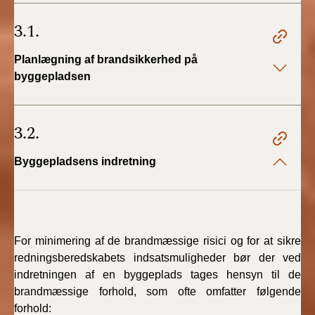
BR18 (4/7-31/12
2019)
3.1.
BR18 (1/1-4/7 2019)
Planlægning af brandsikkerhed på
byggepladsen
BR18 (1/7-31/12
2018)
3.2.
BR18 (1/1-30/6
2018)
Byggepladsens indretning
BR15 (2015-2018)
Tidligere BR (1961-
For minimering af de brandmæssige risici og for at sikre
2010)
redningsberedskabets indsatsmuligheder bør der ved
indretningen af en byggeplads tages hensyn til de
brandmæssige forhold, som ofte omfatter følgende
forhold: