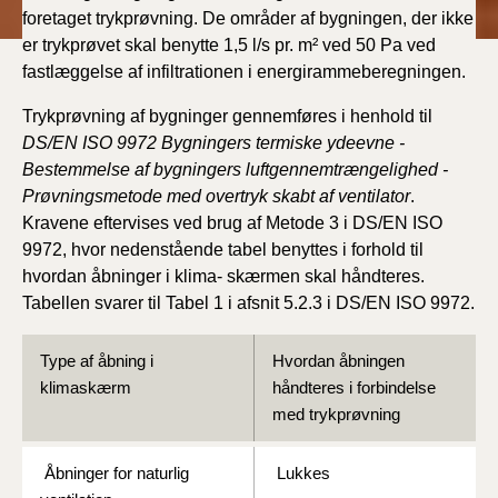
foretaget trykprøvning. De områder af bygningen, der ikke
er trykprøvet skal benytte 1,5 l/s pr. m² ved 50 Pa ved
fastlæggelse af infiltrationen i energirammeberegningen.
Trykprøvning af bygninger gennemføres i henhold til
DS/EN ISO 9972 Bygningers termiske ydeevne -
Bestemmelse af bygningers luftgennemtrængelighed -
Prøvningsmetode med overtryk skabt af ventilator
.
Kravene eftervises ved brug af Metode 3 i DS/EN ISO
9972, hvor nedenstående tabel benyttes i forhold til
hvordan åbninger i klima- skærmen skal håndteres.
Tabellen svarer til Tabel 1 i afsnit 5.2.3 i DS/EN ISO 9972.
Type af åbning i
Hvordan åbningen
klimaskærm
håndteres i forbindelse
med trykprøvning
Åbninger for naturlig
Lukkes