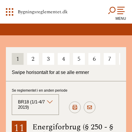
Bygningsreglementet.dk
MENU
1
2
3
4
5
6
7
8
Swipe horisontalt for at se alle emner
Se reglementet i en anden periode
BR18 (1/1-4/7
2019)
BR18 (Aktuelt)
11
Energiforbrug (§ 250 - §