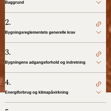
Baggrund
BR18 (1/1 - 30/6
2022)
2.
BR18 (29/6 - 31/12
Bygningsreglementets generelle krav
2021)
BR18 (1/1-29/6
3.
2021)
Bygningens adgangsforhold og indretning
BR18 (1/7-31/12
2020)
4.
BR18 (10/3-30/6
2020)
Energiforbrug og klimapåvirkning
BR18 (1/1-9/3 2020)
BR18 (4/7-31/12