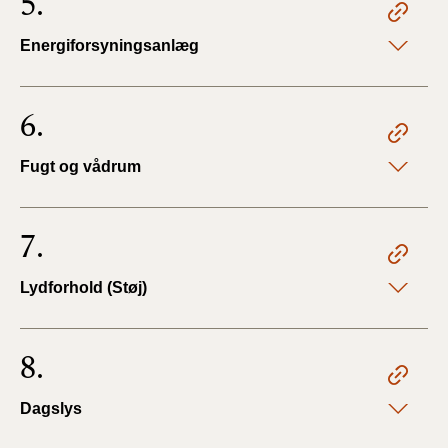
5.
2019)
Energiforsyningsanlæg
BR18 (1/1-4/7 2019)
6.
BR18 (1/7-31/12
2018)
Fugt og vådrum
BR18 (1/1-30/6
2018)
7.
BR15 (2015-2018)
Lydforhold (Støj)
Tidligere BR (1961-
2010)
8.
Dagslys