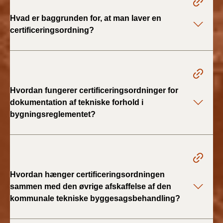
Hvad er baggrunden for, at man laver en
BR18 (1/1 - 30/6
certificeringsordning?
2022)
BR18 (29/6 - 31/12
2021)
Hvordan fungerer certificeringsordninger for
BR18 (1/1-29/6
2021)
dokumentation af tekniske forhold i
bygningsreglementet?
BR18 (1/7-31/12
2020)
BR18 (10/3-30/6
2020)
Hvordan hænger certificeringsordningen
sammen med den øvrige afskaffelse af den
BR18 (1/1-9/3 2020)
kommunale tekniske byggesagsbehandling?
BR18 (4/7-31/12