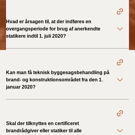
2019)
BR18 (1/1-4/7 2019)
Hvad er årsagen til, at der indføres en
overgangsperiode for brug af anerkendte
BR18 (1/7-31/12
statikere indtil 1. juli 2020?
2018)
BR18 (1/1-30/6
2018)
Kan man få teknisk byggesagsbehandling på
BR15 (2015-2018)
brand- og konstruktionsområdet fra den 1.
januar 2020?
Tidligere BR (1961-
2010)
Skal der tilknyttes en certificeret
brandrådgiver eller statiker til alle