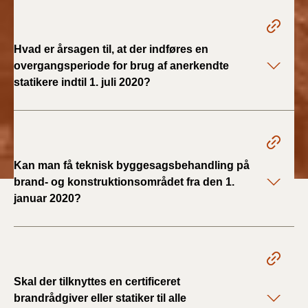
2019)
BR18 (1/1-4/7 2019)
Hvad er årsagen til, at der indføres en
overgangsperiode for brug af anerkendte
BR18 (1/7-31/12
statikere indtil 1. juli 2020?
2018)
BR18 (1/1-30/6
2018)
Kan man få teknisk byggesagsbehandling på
BR15 (2015-2018)
brand- og konstruktionsområdet fra den 1.
januar 2020?
Tidligere BR (1961-
2010)
Skal der tilknyttes en certificeret
brandrådgiver eller statiker til alle