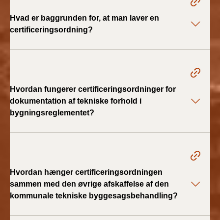
Hvad er baggrunden for, at man laver en
BR18 (1/1 - 30/6
certificeringsordning?
2022)
BR18 (29/6 - 31/12
2021)
Hvordan fungerer certificeringsordninger for
BR18 (1/1-29/6
2021)
dokumentation af tekniske forhold i
bygningsreglementet?
BR18 (1/7-31/12
2020)
BR18 (10/3-30/6
2020)
Hvordan hænger certificeringsordningen
sammen med den øvrige afskaffelse af den
BR18 (1/1-9/3 2020)
kommunale tekniske byggesagsbehandling?
BR18 (4/7-31/12