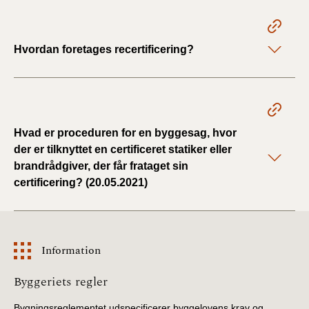
Hvordan foretages recertificering?
Hvad er proceduren for en byggesag, hvor
der er tilknyttet en certificeret statiker eller
brandrådgiver, der får frataget sin
certificering? (20.05.2021)
Information
Information
Byggeriets regler
Bygningsreglementet udspecificerer byggelovens krav og