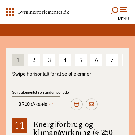
Bygningsreglementet.dk
MENU
1
2
3
4
5
6
7
8
Swipe horisontalt for at se alle emner
Se reglementet i en anden periode
BR18 (Aktuelt)
BR18 (Aktuelt)
11
Energiforbrug og
klimapåvirkning (§ 250 -