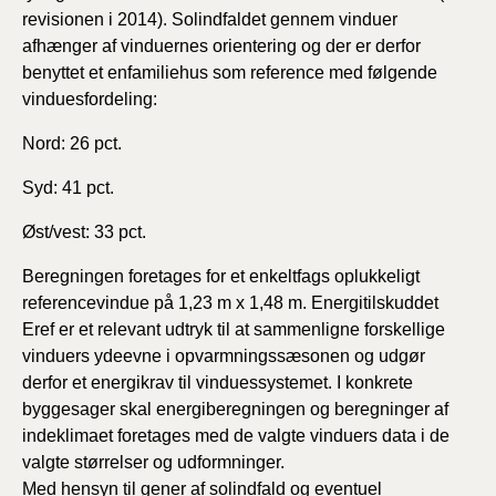
revisionen i 2014). Solindfaldet gennem vinduer
afhænger af vinduernes orientering og der er derfor
benyttet et enfamiliehus som reference med følgende
vinduesfordeling:
Nord: 26 pct.
Syd: 41 pct.
Øst/vest: 33 pct.
Beregningen foretages for et enkeltfags oplukkeligt
referencevindue på 1,23 m x 1,48 m. Energitilskuddet
Eref er et relevant udtryk til at sammenligne forskellige
vinduers ydeevne i opvarmningssæsonen og udgør
derfor et energikrav til vinduessystemet. I konkrete
byggesager skal energiberegningen og beregninger af
indeklimaet foretages med de valgte vinduers data i de
valgte størrelser og udformninger.
Med hensyn til gener af solindfald og eventuel