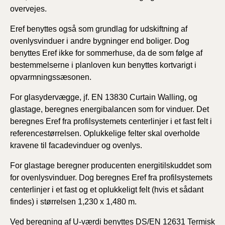
overvejes.
Eref benyttes også som grundlag for udskiftning af
ovenlysvinduer i andre bygninger end boliger. Dog
benyttes Eref ikke for sommerhuse, da de som følge af
bestemmelserne i planloven kun benyttes kortvarigt i
opvarmningssæsonen.
For glasydervægge, jf. EN 13830 Curtain Walling, og
glastage, beregnes energibalancen som for vinduer. Det
beregnes Eref fra profilsystemets centerlinjer i et fast felt i
referencestørrelsen. Oplukkelige felter skal overholde
kravene til facadevinduer og ovenlys.
For glastage beregner producenten energitilskuddet som
for ovenlysvinduer. Dog beregnes Eref fra profilsystemets
centerlinjer i et fast og et oplukkeligt felt (hvis et sådant
findes) i størrelsen 1,230 x 1,480 m.
Ved beregning af U-værdi benyttes DS/EN 12631 Termisk