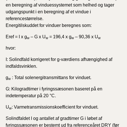
en beregning af vinduessystemet som helhed og tager
udgangspunkt i en beregning af et vindue i
referencestørrelse.
Energitilskuddet for vinduer beregnes som:
Eref = I x g
– G x U
= 196,4 x g
– 90,36 x U
w
w
w
w
hvor:
I: Solindfald korrigeret for g-værdiens afhængighed af
indfaldsvinklen.
g
: Total solenergitransmittans for vinduet.
w
G: Kilogradtimer i fyringssæsonen baseret på en
indetemperatur på 20 °C.
U
: Varmetransmissionskoefficient for vinduet.
w
Solindfaldet I og antallet af gradtimer G i løbet af
fyringssæsonen er bestemt ud fra referenceåret DRY (før