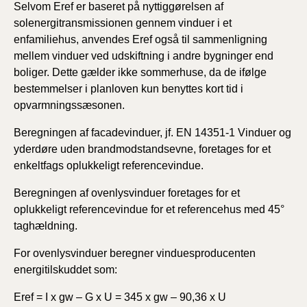
Selvom Eref er baseret på nyttiggørelsen af
solenergitransmissionen gennem vinduer i et
enfamiliehus, anvendes Eref også til sammenligning
mellem vinduer ved udskiftning i andre bygninger end
boliger. Dette gælder ikke sommerhuse, da de ifølge
bestemmelser i planloven kun benyttes kort tid i
opvarmningssæsonen.
Beregningen af facadevinduer, jf. EN 14351-1 Vinduer og
yderdøre uden brandmodstandsevne, foretages for et
enkeltfags oplukkeligt referencevindue.
Beregningen af ovenlysvinduer foretages for et
oplukkeligt referencevindue for et referencehus med 45°
taghældning.
For ovenlysvinduer beregner vinduesproducenten
energitilskuddet som:
Eref = I x gw – G x U = 345 x gw – 90,36 x U