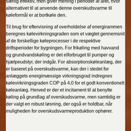
særlig effektiv, men giver mening i perioder af året, hvor
alternativet til at anvende denne overskudsvarme til
køleformål er at bortkøle den.
Til brug for eftervisning af overholdelse af energirammen
beregnes kølevirkningsgraden som et vægtet gennemsnit
af de forskellige køleprocesser i de respektive
driftsperioder for bygningen. For frikøling med havvand
og grundvandskøling er det elforbruget til pumper og
hjælpeudstyr, der indgår. For absorptionskøleanlæg, der
er baseret på overskudsvarme, kan der i stedet for
anlæggets energimæssige virkningsgrad indregnes
kølevirkningsgraden COP på 4,0 for et godt konventionelt
køleanlæg. Herved er der et incitament til at benytte
køling på grundlag af overskudsvarme, men samtidig er
der valgt en robust løsning, der også er holdbar, når
muligheden for overskudsvarmeproduktion ophører.