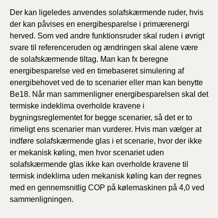
Der kan ligeledes anvendes solafskærmende ruder, hvis
der kan påvises en energibesparelse i primærenergi
herved. Som ved andre funktionsruder skal ruden i øvrigt
svare til referenceruden og ændringen skal alene være
de solafskærmende tiltag. Man kan fx beregne
energibesparelse ved en timebaseret simulering af
energibehovet ved de to scenarier eller man kan benytte
Be18. Når man sammenligner energibesparelsen skal det
termiske indeklima overholde kravene i
bygningsreglementet for begge scenarier, så det er to
rimeligt ens scenarier man vurderer. Hvis man vælger at
indføre solafskærmende glas i et scenarie, hvor der ikke
er mekanisk køling, men hvor scenariet uden
solafskærmende glas ikke kan overholde kravene til
termisk indeklima uden mekanisk køling kan der regnes
med en gennemsnitlig COP på kølemaskinen på 4,0 ved
sammenligningen.