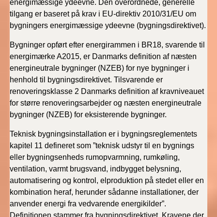
energimæssige ydeevne. Den overordnede, generelle
2019)
tilgang er baseret på krav i EU-direktiv 2010/31/EU om
bygningers energimæssige ydeevne (bygningsdirektivet).
BR18 (1/1-4/7 2019)
Bygninger opført efter energirammen i BR18, svarende til
energimærke A2015, er Danmarks definition af næsten
BR18 (1/7-31/12
2018)
energineutrale bygninger (NZEB) for nye bygninger i
henhold til bygningsdirektivet. Tilsvarende er
BR18 (1/1-30/6
renoveringsklasse 2 Danmarks definition af kravniveauet
2018)
for større renoveringsarbejder og næsten energineutrale
bygninger (NZEB) for eksisterende bygninger.
BR15 (2015-2018)
Teknisk bygningsinstallation er i bygningsreglementets
kapitel 11 defineret som ”teknisk udstyr til en bygnings
Tidligere BR (1961-
eller bygningsenheds rumopvarmning, rumkøling,
2010)
ventilation, varmt brugsvand, indbygget belysning,
automatisering og kontrol, elproduktion på stedet eller en
kombination heraf, herunder sådanne installationer, der
anvender energi fra vedvarende energikilder”.
Definitionen stammer fra bygningsdirektivet. Kravene der