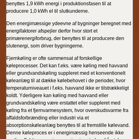
benyttes 1,9 kWh energi i produktionsfasen til at
producere 1,0 kWh el til slutkunderne.
Den energimæssige ydeevne af bygninger beregnet med
energifaktorer afspejler derfor hvor stort et
primærenergiforbrug, der benyttes til at producere den
slutenergi, som driver bygningerne.
Fjernkøling er ofte sammensat af forskellige
køleprocesser. Det kan f.eks. være køling med havvand
eller grundvandskøling suppleret med et konventionelt
køleanlæg til at dække kølebehovet i de perioder, hvor
temperaturniveauet i f.eks. havvand ikke er tilstrækkeligt
koldt. Yderligere kan køling med havvand eller
grundvandskøling være erstattet eller suppleret med
køling fra et fjernvarmesystem, hvor overskudsvarme fra
affaldsforbrænding eller industri via et
absorptionskøleanlæg benyttes til at fremstille kølevand.
Denne køleproces er i energimæssig henseende ikke