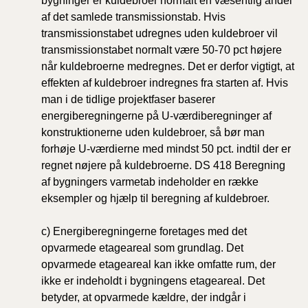
bygninger er kuldebroer normalt en væsentlig andel
af det samlede transmissionstab. Hvis
transmissionstabet udregnes uden kuldebroer vil
transmissionstabet normalt være 50-70 pct højere
når kuldebroerne medregnes. Det er derfor vigtigt, at
effekten af kuldebroer indregnes fra starten af. Hvis
man i de tidlige projektfaser baserer
energiberegningerne på U-værdiberegninger af
konstruktionerne uden kuldebroer, så bør man
forhøje U-værdierne med mindst 50 pct. indtil der er
regnet nøjere på kuldebroerne. DS 418 Beregning
af bygningers varmetab indeholder en række
eksempler og hjælp til beregning af kuldebroer.
c) Energiberegningerne foretages med det
opvarmede etageareal som grundlag. Det
opvarmede etageareal kan ikke omfatte rum, der
ikke er indeholdt i bygningens etageareal. Det
betyder, at opvarmede kældre, der indgår i