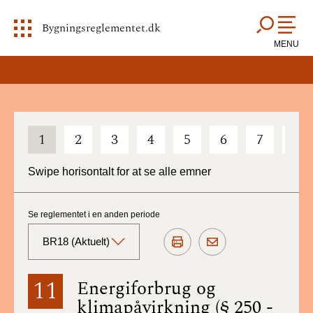
Bygningsreglementet.dk
MENU
1
2
3
4
5
6
7
8
Swipe horisontalt for at se alle emner
Se reglementet i en anden periode
BR18 (Aktuelt)
BR18 (Aktuelt)
11
Energiforbrug og
klimapåvirkning (§ 250 -