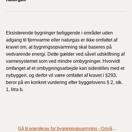
Eksisterende bygninger beliggende i områder uden
adgang til fjernvarme eller naturgas er ikke omfattet af
kravet om, at bygningsopvarmning skal baseres på
vedvarende energi. Dette gælder ved såvel udskiftning af
varmesystemet som ved mindre ombygninger. Hvorvidt
omfanget af et ombygningsarbejde kan sidestilles med et
nybyggeri, og derfor vil være omfattet af kravet i §293,
beror på en konkret vurdering efter byggelovens § 2, stk.
1, litra b.
Gå til energikrav for bygningsopvarmning - Områder uden adgang til fjernvarme eller naturgas (§ 296)