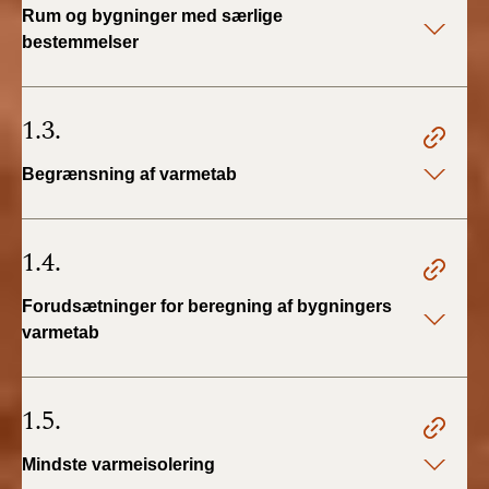
Rum og bygninger med særlige
2019)
bestemmelser
BR18 (1/1-4/7 2019)
1.3.
BR18 (1/7-31/12
2018)
Begrænsning af varmetab
BR18 (1/1-30/6
2018)
1.4.
BR15 (2015-2018)
Forudsætninger for beregning af bygningers
varmetab
Tidligere BR (1961-
2010)
1.5.
Mindste varmeisolering