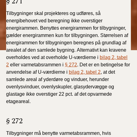
§ 271
Tilbygninger skal projekteres og udføres, så
energibehovet
ved beregning ikke overstiger
energirammen. Benyttes
energirammen for tilbygninger,
gælder energirammen
kun for tilbygningen. Størrelsen af
energirammen for tilbygningen
beregnes på grundlag af
arealet af den samlede bygning.
Alternativt kan kravene
overholdes ved at overholde
U-værdierne i
bilag 2, tabel
2
eller varmetabsrammen i
§ 272
. Det er en betingelse for
anvendelse af U-værdierne i
bilag 2, tabel 2
, at det
samlede areal af yderdøre og vinduer, herunder
ovenlysvinduer, ovenlyskupler, glasydervægge og
glastage ikke overstiger 22 pct. af det opvarmede
etageareal.
§ 272
Tilbygninger må benytte varmetabsrammen, hvis