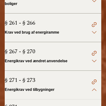
2019)
boliger
BR18 (1/1-4/7 2019)
§ 261 - § 266
BR18 (1/7-31/12
2018)
Krav ved brug af energiramme
BR18 (1/1-30/6
2018)
§ 267 - § 270
BR15 (2015-2018)
Energikrav ved ændret anvendelse
Tidligere BR (1961-
2010)
§ 271 - § 273
Energikrav ved tilbygninger