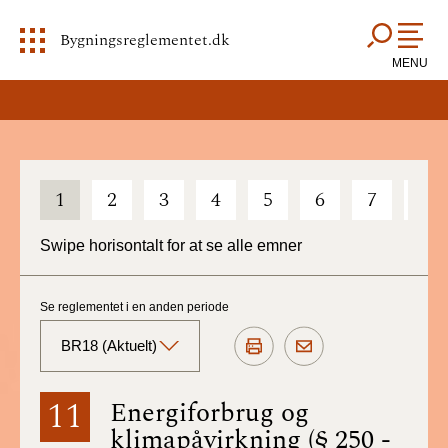
Bygningsreglementet.dk
MENU
1
2
3
4
5
6
7
8
Swipe horisontalt for at se alle emner
Se reglementet i en anden periode
BR18 (Aktuelt)
BR18 (Aktuelt)
11
Energiforbrug og
klimapåvirkning (§ 250 -