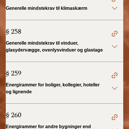
Generelle mindstekrav til klimaskærm
BR18 (1/1 - 30/6
2022)
§ 258
BR18 (29/6 - 31/12
2021)
Generelle mindstekrav til vinduer,
glasydervægge, ovenlysvinduer og glastage
BR18 (1/1-29/6
2021)
§ 259
BR18 (1/7-31/12
2020)
Energirammer for boliger, kollegier, hoteller
og lignende
BR18 (10/3-30/6
2020)
§ 260
BR18 (1/1-9/3 2020)
Energirammer for andre bygninger end
BR18 (4/7-31/12