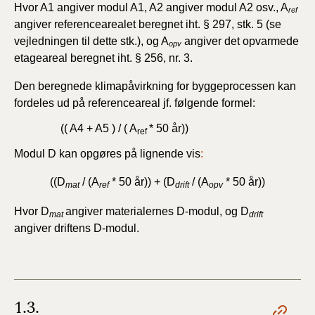
Hvor A1 angiver modul A1, A2 angiver modul A2 osv.,
A
ref
angiver referencearealet beregnet iht. § 297, stk. 5 (se
vejledningen til dette stk.), og A
angiver det opvarmede
opv
etageareal beregnet iht. § 256, nr. 3.
Den beregnede klimapåvirkning for byggeprocessen kan
fordeles ud på referenceareal jf. følgende formel:
(( A4 + A5 ) / ( A
* 50 år))
ref
Modul D kan opgøres på lignende vis
:
((D
/ (A
*
50 år)) + (D
/ (A
*
50 år))
mat
ref
drift
opv
Hvor D
angiver materialernes D-modul, og D
mat
drift
angiver driftens D-modul.
1.3.