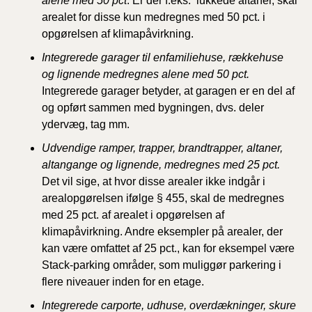
alene med 50 pct
. Er der f.eks. lukkede altaner, skal
arealet for disse kun medregnes med 50 pct. i
opgørelsen af klimapåvirkning.
Integrerede garager til enfamiliehuse, rækkehuse
og lignende medregnes alene med 50 pct.
Integrerede garager betyder, at garagen er en del af
og opført sammen med bygningen, dvs. deler
ydervæg, tag mm.
Udvendige ramper, trapper, brandtrapper, altaner,
altangange og lignende, medregnes med 25 pct.
Det vil sige, at hvor disse arealer ikke indgår i
arealopgørelsen ifølge § 455, skal de medregnes
med 25 pct. af arealet i opgørelsen af
klimapåvirkning. Andre eksempler på arealer, der
kan være omfattet af 25 pct., kan for eksempel være
Stack-parking områder, som muliggør parkering i
flere niveauer inden for en etage.
Integrerede carporte, udhuse, overdækninger, skure