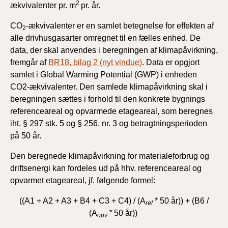
2
ækvivalenter pr. m
pr. år.
CO
-ækvivalenter er en samlet betegnelse for effekten af
2
alle drivhusgasarter omregnet til en fælles enhed. De
data, der skal anvendes i beregningen af klimapåvirkning,
fremgår af
BR18, bilag 2 (nyt vindue)
. Data er opgjort
samlet i Global Warming Potential (GWP) i enheden
CO2-ækvivalenter. Den samlede klimapåvirkning skal i
beregningen sættes i forhold til den konkrete bygnings
referenceareal og opvarmede etageareal, som beregnes
iht. § 297 stk. 5 og § 256, nr. 3 og betragtningsperioden
på 50 år.
Den beregnede klimapåvirkning for materialeforbrug og
driftsenergi kan fordeles ud på hhv. referenceareal og
opvarmet etageareal, jf. følgende formel:
((A1 + A2 + A3 + B4 + C3 + C4) / (A
*
50 år)) + (B6 /
ref
(A
*
50 år))
opv