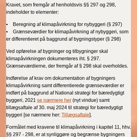
2019)
Kravet, som fremgår af henholdsvis §§ 297 og 298,
indeholder to elementer:
BR18 (1/1-4/7 2019)
• Beregning af klimapåvirkning for nybyggeri (§ 297)
• Grænseværdier for klimapåvirkning af nybyggeri, som
BR18 (1/7-31/12
er differentieret på baggrund af bygningstyper (§ 298)
2018)
Ved opførelse af bygninger og tilbygninger skal
BR18 (1/1-30/6
klimapåvirkningen dokumenteres iht. § 297.
2018)
Grænseværdierne, der fremgår af § 298 skal overholdes.
Indførelse af krav om dokumentation af bygningers
BR15 (2015-2018)
klimapåvirkning samt differentierede grænseværdier er
indført på baggrund af National strategi for bæredygtigt
Tidligere BR (1961-
2010)
byggeri, 2021
se nærmere her
(nyt vindue) samt
tillægsaftale af 30. maj 2024 til strategi for bæredygtigt
byggeri [se nærmere her:
Tillægsaftale
].
Formålet med kravene til klimapåvirkning i kapitel 11, hhv.
§§ 297 - 298, er at synliggøre og begrænse bygningers