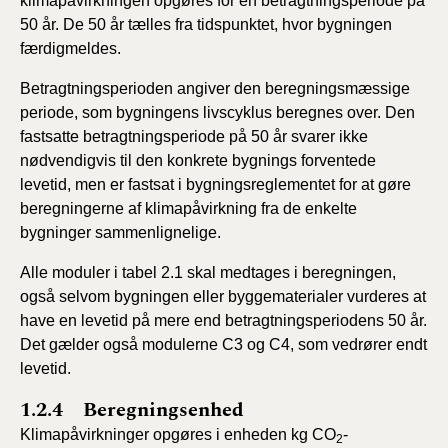
klimapåvirkningen opgøres for en betragtningsperiode på
50 år. De 50 år tælles fra tidspunktet, hvor bygningen
færdigmeldes.
Betragtningsperioden angiver den beregningsmæssige
periode, som bygningens livscyklus beregnes over. Den
fastsatte betragtningsperiode på 50 år svarer ikke
nødvendigvis til den konkrete bygnings forventede
levetid, men er fastsat i bygningsreglementet for at gøre
beregningerne af klimapåvirkning fra de enkelte
bygninger sammenlignelige.
Alle moduler i tabel 2.1 skal medtages i beregningen,
også selvom bygningen eller byggematerialer vurderes at
have en levetid på mere end betragtningsperiodens 50 år.
Det gælder også modulerne C3 og C4, som vedrører endt
levetid.
1.2.4 Beregningsenhed
Klimapåvirkninger opgøres i enheden kg CO
-
2