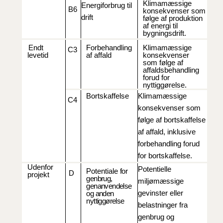
Klimamæssige
Energiforbrug til
B6
konsekvenser som
drift
følge af produktion
af energi til
bygningsdrift.
Endt
Forbehandling
Klimamæssige
C3
levetid
af affald
konsekvenser
som følge af
affaldsbehandling
forud for
nyttiggørelse.
Bortskaffelse
Klimamæssige
C4
konsekvenser som
følge af bortskaffelse
af affald, inklusive
forbehandling forud
for bortskaffelse.
Udenfor
Potentielle
Potentiale
for
D
projekt
genbrug,
miljømæssige
genanvendelse
gevinster eller
og anden
nyttiggørelse
belastninger fra
genbrug og