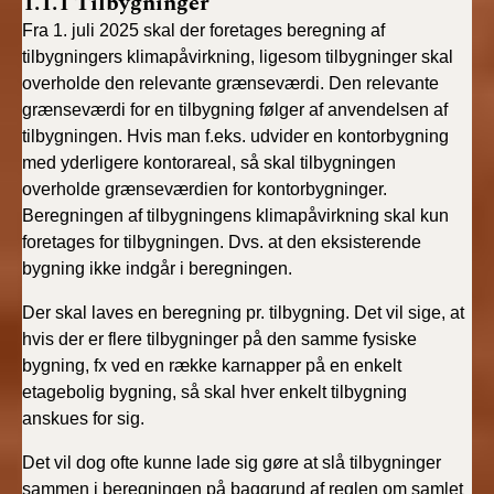
1.1.1 Tilbygninger
Fra 1. juli 2025 skal der foretages beregning af
tilbygningers klimapåvirkning, ligesom tilbygninger skal
overholde den relevante grænseværdi. Den relevante
grænseværdi for en tilbygning følger af anvendelsen af
tilbygningen. Hvis man f.eks. udvider en kontorbygning
med yderligere kontorareal, så skal tilbygningen
overholde grænseværdien for kontorbygninger.
Beregningen af tilbygningens klimapåvirkning skal kun
foretages for tilbygningen. Dvs. at den eksisterende
bygning ikke indgår i beregningen.
Der skal laves en beregning pr. tilbygning. Det vil sige, at
hvis der er flere tilbygninger på den samme fysiske
bygning, fx ved en række karnapper på en enkelt
etagebolig bygning, så skal hver enkelt tilbygning
anskues for sig.
Det vil dog ofte kunne lade sig gøre at slå tilbygninger
sammen i beregningen på baggrund af reglen om samlet