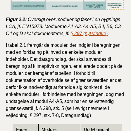
Figur 2.2:
Oversigt over moduler og faser i en bygnings
LCA, jf. EN15978. Modulerne A1-A3, A4-A5, B4, B6, C3-
C4 og D skal dokumenteres, jf.
§ 297 (nyt vindue)
.
I tabel 2.1 fremgår de moduler, der indgår i beregningen
med en forklaring på, hvad de enkelte moduler
indeholder. Det datagrundlag, der skal anvendes til
beregning af klimapåvirkningen, er allerede opdelt på de
moduler, der fremgår af tabellen. I forhold til
dokumentation af overholdelse af grænseværdien er det
derfor ikke nødvendigt at forholde sig konkret til de
enkelte moduler i forbindelse med beregningen, dog med
undtagelse af modul A4-A5, som har en selvstændig
grænseværdi jf. § 298, stk. 5 (se i øvrigt nærmere i
vejledning: § 297, stk. 7-8, Datagrundlag)
Faser
Moduler
Uddybning af