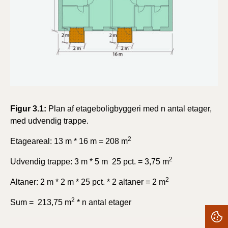
Figur 3.1:
Plan af etageboligbyggeri med n antal etager,
med udvendig trappe.
2
Etageareal: 13 m * 16 m = 208 m
2
Udvendig trappe: 3 m * 5 m 25 pct. = 3,75 m
2
Altaner: 2 m * 2 m * 25 pct. * 2 altaner = 2 m
2
Sum = 213,75 m
* n antal etager