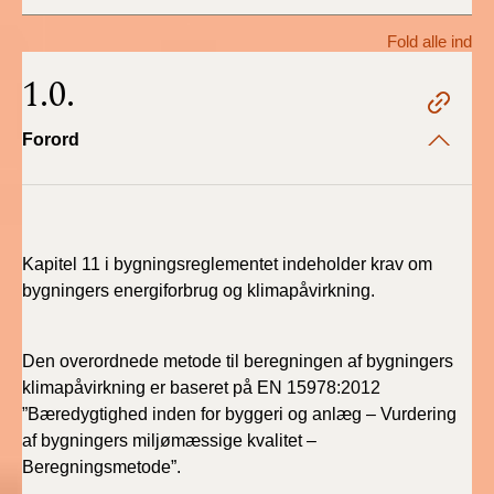
Fold alle ind
BR18 (1/1 - 30/6
2022)
1.0.
BR18 (29/6 - 31/12
Forord
2021)
BR18 (1/1-29/6
2021)
Kapitel 11 i bygningsreglementet indeholder krav om
BR18 (1/7-31/12
bygningers energiforbrug og klimapåvirkning.
2020)
BR18 (10/3-30/6
Den overordnede metode til beregningen af bygningers
2020)
klimapåvirkning er baseret på EN 15978:2012
”Bæredygtighed inden for byggeri og anlæg – Vurdering
BR18 (1/1-9/3 2020)
af bygningers miljømæssige kvalitet –
Beregningsmetode”.
BR18 (4/7-31/12