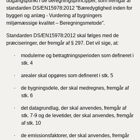
udgangspunkt i de beregningsprincipper, som fremgår af
standarden DS/EN15978:2012 ”Bæredygtighed inden for
byggeri og anlæg - Vurdering af bygningers
miljømæssige kvalitet – Beregningsmetode”.
Standarden DS/EN15978:2012 skal følges med de
præciseringer, der fremgår af § 297. Det vil sige, at:
·
modulerne og betragtningsperioden som defineret i
stk. 4
·
arealer skal opgøres som defineret i stk. 5
·
de bygningsdele, der skal medregnes, fremgår af
stk. 6
·
det datagrundlag, der skal anvendes, fremgår af
stk. 7-9 og de levetider, der skal anvendes, fremgår
af stk. 10
·
de emissionsfaktorer, der skal anvendes, fremgår