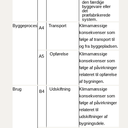
den færdige
byggevare eller
det
præfabrikerede
system.
Byggeproces
Transport
Klimamæssige
A4
konsekvenser som
følge af transport til
og fra byggepladsen.
Opførelse
Klimamæssige
A5
konsekvenser som
følge af påvirkninger
relateret til opførelse
af bygningen.
Brug
Udskiftning
Klimamæssige
B4
konsekvenser som
følge af påvirkninger
relateret til
udskiftninger af
bygningsdele.