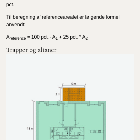
pct.
Til beregning af referencearealet er følgende formel
anvendt:
A
= 100 pct
.
∙ A
+ 25 pct.
*
A
reference
1
2
Trapper og altaner