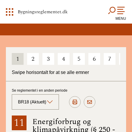
Bygningsreglementet.dk
MENU
1
2
3
4
5
6
7
8
Swipe horisontalt for at se alle emner
Se reglementet i en anden periode
BR18 (Aktuelt)
BR18 (Aktuelt)
11
Energiforbrug og
klimapåvirkning (§ 250 -