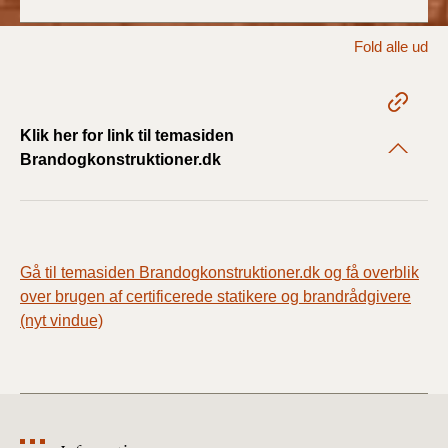
2022)
Fold alle ud
BR18 (1/1 - 30/6
2022)
BR18 (29/6 - 31/12
Klik her for link til temasiden
2021)
Brandogkonstruktioner.dk
BR18 (1/1-29/6
2021)
BR18 (1/7-31/12
Gå til temasiden Brandogkonstruktioner.dk og få overblik
2020)
over brugen af certificerede statikere og brandrådgivere
(nyt vindue)
BR18 (10/3-30/6
2020)
BR18 (1/1-9/3 2020)