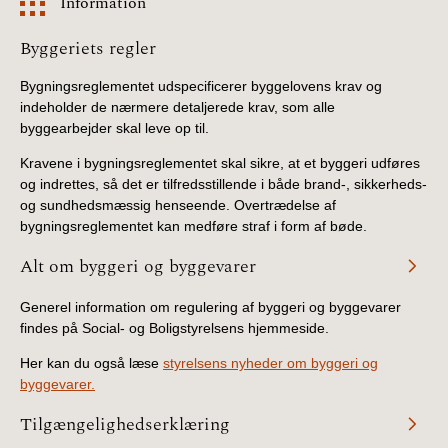
Information
BR18 (4/7-31/12
2019)
Information
Byggeriets regler
BR18 (1/1-4/7 2019)
Bygningsreglementet udspecificerer byggelovens krav og
indeholder de nærmere detaljerede krav, som alle
byggearbejder skal leve op til.
BR18 (1/7-31/12
2018)
Kravene i bygningsreglementet skal sikre, at et byggeri udføres
og indrettes, så det er tilfredsstillende i både brand-, sikkerheds-
BR18 (1/1-30/6
og sundhedsmæssig henseende. Overtrædelse af
2018)
bygningsreglementet kan medføre straf i form af bøde.
Alt om byggeri og byggevarer
BR15 (2015-2018)
Generel information om regulering af byggeri og byggevarer
Tidligere BR (1961-
findes på Social- og Boligstyrelsens hjemmeside.
2010)
Her kan du også læse
styrelsens nyheder om byggeri og
byggevarer.
Tilgængelighedserklæring