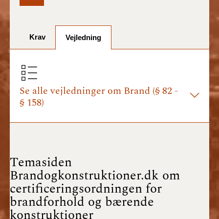
BR18 (1/7-31/12
2025)
Krav
Vejledning
BR18 (1/1-30/6
2025)
BR18 (1/7- 31/12
2024)
Se alle vejledninger om Brand (§ 82 -
§ 158)
BR18 (1/1- 30/06
2024)
BR18 (1/1- 31/12
2023)
Temasiden
Brandogkonstruktioner.dk om
BR18 (17/9 - 31/12
certificeringsordningen for
2022)
brandforhold og bærende
konstruktioner
BR18 (1/7 - 16/9