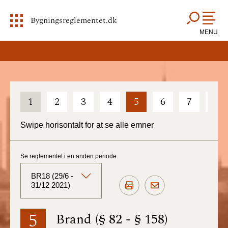
Bygningsreglementet.dk
MENU
1
2
3
4
5
6
7
8
Swipe horisontalt for at se alle emner
Se reglementet i en anden periode
BR18 (29/6 -
31/12 2021)
BR18 (Aktuelt)
5
Brand (§ 82 - § 158)