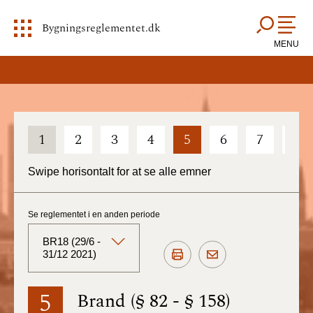
Bygningsreglementet.dk
MENU
1
2
3
4
5
6
7
8
Swipe horisontalt for at se alle emner
Se reglementet i en anden periode
BR18 (29/6 -
31/12 2021)
BR18 (Aktuelt)
5
Brand (§ 82 - § 158)