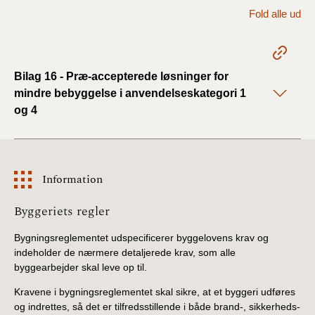
2022)
Fold alle ud
BR18 (1/1 - 30/6
2022)
Bilag 16 - Præ-accepterede løsninger for
BR18 (29/6 - 31/12
mindre bebyggelse i anvendelseskategori 1
2021)
og 4
BR18 (1/1-29/6
2021)
Information
BR18 (1/7-31/12
2020)
Information
Byggeriets regler
Bygningsreglementet udspecificerer byggelovens krav og
BR18 (10/3-30/6
indeholder de nærmere detaljerede krav, som alle
2020)
byggearbejder skal leve op til.
BR18 (1/1-9/3 2020)
Kravene i bygningsreglementet skal sikre, at et byggeri udføres
og indrettes, så det er tilfredsstillende i både brand-, sikkerheds-