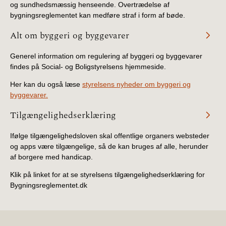
og sundhedsmæssig henseende. Overtrædelse af
BR18 (4/7-31/12
bygningsreglementet kan medføre straf i form af bøde.
2019)
Alt om byggeri og byggevarer
BR18 (1/1-4/7 2019)
Generel information om regulering af byggeri og byggevarer
findes på Social- og Boligstyrelsens hjemmeside.
BR18 (1/7-31/12
2018)
Her kan du også læse
styrelsens nyheder om byggeri og
byggevarer.
BR18 (1/1-30/6
Tilgængelighedserklæring
2018)
Ifølge tilgængelighedsloven skal offentlige organers websteder
BR15 (2015-2018)
og apps være tilgængelige, så de kan bruges af alle, herunder
af borgere med handicap.
Tidligere BR (1961-
2010)
Klik på linket for at se styrelsens tilgængelighedserklæring for
Bygningsreglementet.dk