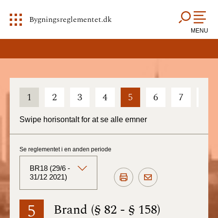
Bygningsreglementet.dk
MENU
1
2
3
4
5
6
7
8
Swipe horisontalt for at se alle emner
Se reglementet i en anden periode
BR18 (29/6 -
31/12 2021)
BR18 (Aktuelt)
5
Brand (§ 82 - § 158)