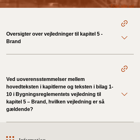
2022)
Fold alle ud
BR18 (1/1 - 30/6
2022)
Oversigter over vejledninger til kapitel 5 -
BR18 (29/6 - 31/12
Brand
2021)
BR18 (1/1-29/6
2021)
Ved uoverensstemmelser mellem
BR18 (1/7-31/12
hovedteksten i kapitlerne og teksten i bilag 1-
2020)
10 i Bygningsreglementets vejledning til
kapitel 5 – Brand, hvilken vejledning er så
BR18 (10/3-30/6
gældende?
2020)
BR18 (1/1-9/3 2020)
Information