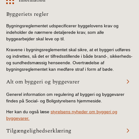
BR18 (4/7-31/12
2019)
Information
Byggeriets regler
Bygningsreglementet udspecificerer byggelovens krav og
BR18 (1/1-4/7 2019)
indeholder de nærmere detaljerede krav, som alle
byggearbejder skal leve op til.
BR18 (1/7-31/12
2018)
Kravene i bygningsreglementet skal sikre, at et byggeri udføres
og indrettes, så det er tilfredsstillende i både brand-, sikkerheds-
og sundhedsmæssig henseende. Overtrædelse af
BR18 (1/1-30/6
bygningsreglementet kan medføre straf i form af bøde.
2018)
Alt om byggeri og byggevarer
BR15 (2015-2018)
Generel information om regulering af byggeri og byggevarer
findes på Social- og Boligstyrelsens hjemmeside.
Tidligere BR (1961-
2010)
Her kan du også læse
styrelsens nyheder om byggeri og
byggevarer.
Tilgængelighedserklæring