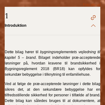
2022)
Fold alle ud
1
BR18 (1/1 - 30/6
2022)
Introduktion
BR18 (29/6 - 31/12
2021)
BR18 (1/1-29/6
2021)
Dette bilag hører til
bygningsreglementets vejledning til
kapitel 5 – brand
. Bilaget indeholder præ-accepterede
løsninger på, hvordan kravene til brandsikkerhed i
BR18 (1/7-31/12
2020)
Bygningsreglement 2018 (BR18) kan opfyldes for
sekundær bebyggelse i tilknytning til enfamiliehuse.
BR18 (10/3-30/6
Ved at følge de præ-accepterede løsninger i dette bilag
2020)
sikres det, at den sekundære bebyggelse har en
tilfredsstillende sikkerhed for personer i tilfælde af brand.
BR18 (1/1-9/3 2020)
Dette bilag kan således bruges til at dokumentere, at