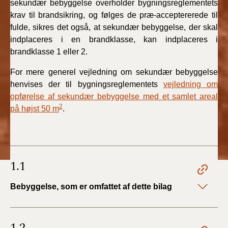
sekundær bebyggelse overholder bygningsreglementets
BR18 (4/7-31/12
krav til brandsikring, og følges de præ-acceptererede til
2019)
fulde, sikres det også, at sekundær bebyggelse, der skal
indplaceres i en brandklasse, kan indplaceres i
BR18 (1/1-4/7 2019)
brandklasse 1 eller 2.
BR18 (1/7-31/12
For mere generel vejledning om sekundær bebyggelse
2018)
henvises der til bygningsreglementets
vejledning om
opførelse af sekundær bebyggelse med et samlet areal
BR18 (1/1-30/6
2
på højst 50 m
.
2018)
BR15 (2015-2018)
1.1
Tidligere BR (1961-
2010)
Bebyggelse, som er omfattet af dette bilag
1.2