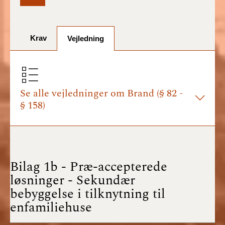
BR18 (1/7-31/12
2025)
Krav
Vejledning
BR18 (1/1-30/6
2025)
BR18 (1/7- 31/12
2024)
Se alle vejledninger om Brand (§ 82 -
§ 158)
BR18 (1/1- 30/06
2024)
BR18 (1/1- 31/12
2023)
Bilag 1b - Præ-accepterede
løsninger - Sekundær
BR18 (17/9 - 31/12
bebyggelse i tilknytning til
2022)
enfamiliehuse
BR18 (1/7 - 16/9