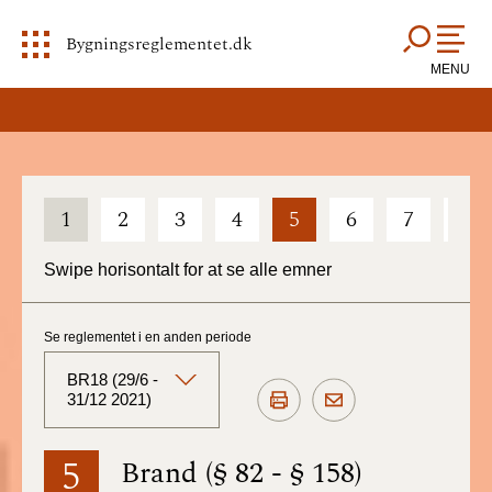
Bygningsreglementet.dk
MENU
1
2
3
4
5
6
7
8
Swipe horisontalt for at se alle emner
Se reglementet i en anden periode
BR18 (29/6 -
31/12 2021)
BR18 (Aktuelt)
5
Brand (§ 82 - § 158)