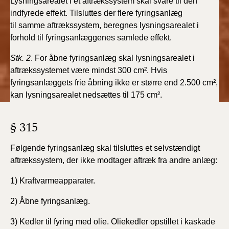
Lysningsarealet i et aftrækssystem skal svare til
den
BR18 (4/7-31/12
indfyrede effekt. Tilsluttes der flere fyringsanlæg
2019)
til
samme aftrækssystem, beregnes lysningsarealet i
forhold til
fyringsanlæggenes samlede effekt.
BR18 (1/1-4/7 2019)
Stk. 2
. For åbne fyringsanlæg skal lysningsarealet i
BR18 (1/7-31/12
aftrækssystemet
være mindst 300 cm². Hvis
2018)
fyringsanlæggets
frie åbning ikke er større end 2.500 cm²,
kan lysningsarealet
nedsættes til 175 cm².
BR18 (1/1-30/6
2018)
§ 315
BR15 (2015-2018)
Følgende fyringsanlæg skal tilsluttes et selvstændigt
aftrækssystem, der ikke modtager aftræk fra andre anlæg:
Tidligere BR (1961-
2010)
1) Kraftvarmeapparater.
2) Åbne fyringsanlæg.
3) Kedler til fyring med olie. Oliekedler opstillet i kaskade