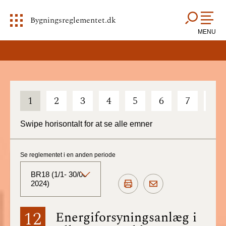
Bygningsreglementet.dk
MENU
1
2
3
4
5
6
7
8
Swipe horisontalt for at se alle emner
Se reglementet i en anden periode
BR18 (1/1- 30/06
2024)
BR18 (Aktuelt)
12
Energiforsyningsanlæg i