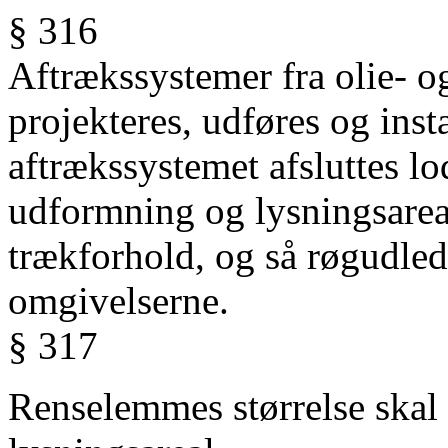
§ 316
Aftrækssystemer fra olie- 
projekteres, udføres og insta
aftrækssystemet
afsluttes l
udformning og
lysningsareal
trækforhold, og
så røgudled
omgivelserne.
§ 317
Renselemmes størrelse skal 