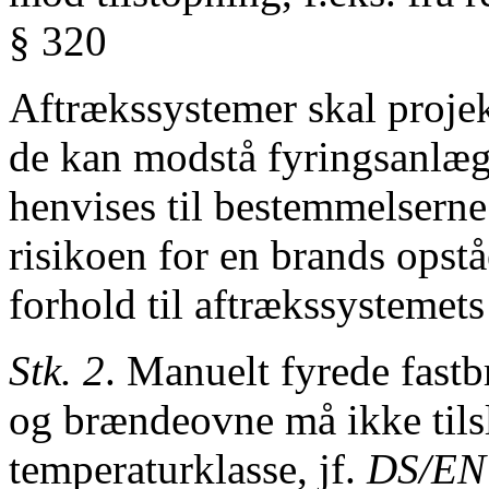
§ 320
Aftrækssystemer skal projek
de kan modstå fyringsanlæg
henvises til bestemmelserne 
risikoen
for en brands opst
forhold
til aftrækssystemet
Stk. 2
. Manuelt fyrede fast
og
brændeovne må ikke tilsl
temperaturklasse,
jf.
DS/EN 