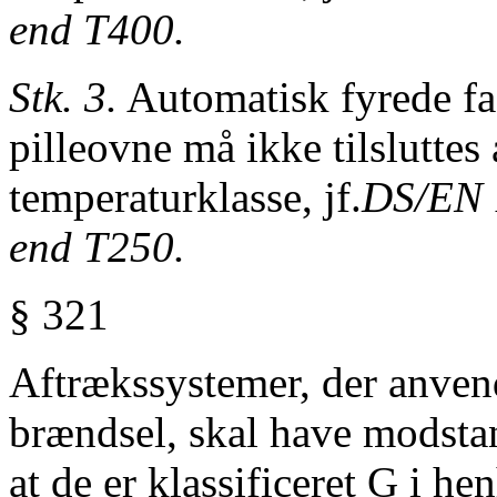
end
T400.
Stk. 3.
Automatisk fyrede f
pilleovne
må ikke tilsluttes
temperaturklasse, jf.
DS/EN 1
end T250.
§ 321
Aftrækssystemer, der anvende
brændsel, skal have modstan
at de er klassificeret G i he