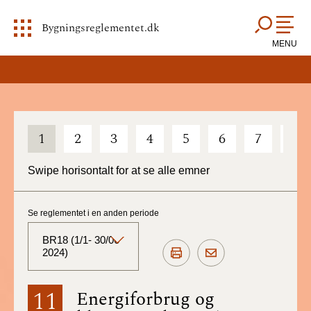
Bygningsreglementet.dk
MENU
1
2
3
4
5
6
7
8
Swipe horisontalt for at se alle emner
Se reglementet i en anden periode
BR18 (1/1- 30/06
2024)
BR18 (Aktuelt)
11
Energiforbrug og