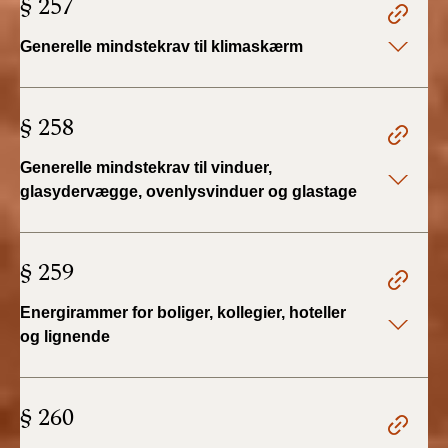
§ 257
2022)
Generelle mindstekrav til klimaskærm
BR18 (1/1 - 30/6
2022)
§ 258
BR18 (29/6 - 31/12
2021)
Generelle mindstekrav til vinduer,
glasydervægge, ovenlysvinduer og glastage
BR18 (1/1-29/6
2021)
§ 259
BR18 (1/7-31/12
2020)
Energirammer for boliger, kollegier, hoteller
og lignende
BR18 (10/3-30/6
2020)
§ 260
BR18 (1/1-9/3 2020)