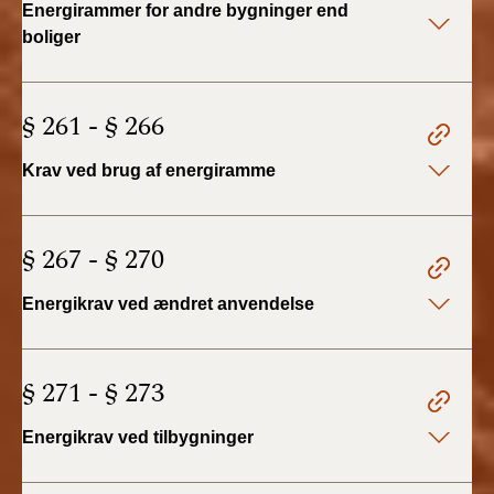
Energirammer for andre bygninger end
BR18 (4/7-31/12
2019)
boliger
BR18 (1/1-4/7 2019)
§ 261 - § 266
BR18 (1/7-31/12
2018)
Krav ved brug af energiramme
BR18 (1/1-30/6
2018)
§ 267 - § 270
BR15 (2015-2018)
Energikrav ved ændret anvendelse
Tidligere BR (1961-
2010)
§ 271 - § 273
Energikrav ved tilbygninger