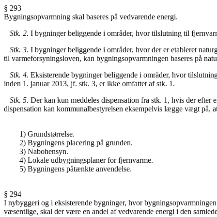
§ 293
Bygningsopvarmning skal baseres på vedvarende
energi.
Stk. 2.
I bygninger beliggende i områder, hvor tilslutning til fjernv
Stk. 3.
I bygninger beliggende i områder, hvor der er etableret natur
til varmeforsyningsloven, kan bygningsopvarmningen baseres på natur
Stk. 4.
Eksisterende bygninger beliggende i områder, hvor tilslutning 
inden 1. januar 2013, jf. stk. 3, er ikke omfattet af stk. 1.
Stk. 5.
Der kan kun meddeles dispensation fra stk. 1, hvis der efte
dispensation kan kommunalbestyrelsen eksempelvis lægge vægt på, at en
1) Grundstørrelse.
2) Bygningens placering på grunden.
3) Nabohensyn.
4) Lokale udbygningsplaner for fjernvarme.
5) Bygningens påtænkte anvendelse.
§ 294
I nybyggeri og i eksisterende bygninger, hvor bygningsopvarmningen 
væsentlige, skal der være en andel af vedvarende energi i den samlede