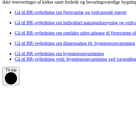
ikke renoveringer af kirker samt fredede og bevaringsværdige bygninge
Gå til BR-vejledning om fjernvarme og vedvarende energi
Gå til BR-vejledning om individuel naturgasforsyning og vedv
Gå til BR-vejledning om områder uden adgang til fjernvarme el
Gå til BR-vejledning om dispensation ift. bygningsopvarmning
Gå til BR-vejledning om bygningsopvarmning
Gå til BR-vejledning vedr. bygningsopvarmning ved væsentlig
Til top