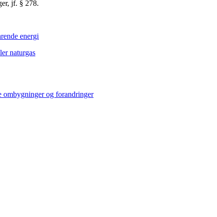
r, jf. § 278.
arende energi
ler naturgas
e ombygninger og forandringer