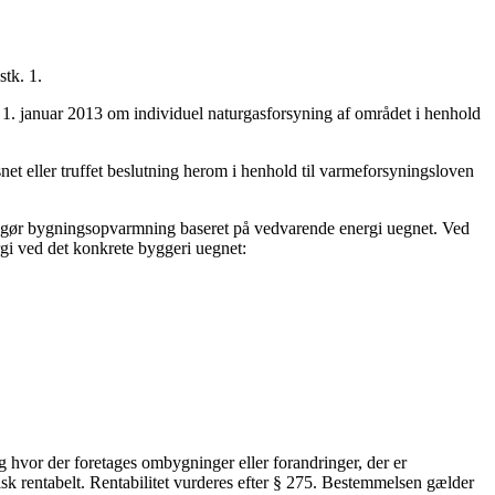
tk. 1.
n 1. januar 2013 om individuel naturgasforsyning af området i henhold
snet eller truffet beslutning herom i henhold til varmeforsyningsloven
er gør bygningsopvarmning baseret på vedvarende energi uegnet. Ved
rgi ved det konkrete byggeri uegnet:
hvor der foretages ombygninger eller forandringer, der er
sk rentabelt. Rentabilitet vurderes efter § 275. Bestemmelsen gælder