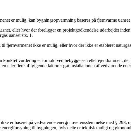
armenet er mulig, kan bygningsopvarmning baseres på fjernvarme uanset s
gasnet, eller hvor der foreligger en projektgodkendelse udarbejdet inde
gas uanset stk. 1.
til fjernvarmenet ikke er mulig, eller hvor der ikke er etableret naturga
r en konkret vurdering er forhold ved bebyggelsen eller ejendommen, d
 eller flere af følgende faktorer gør installationen af vedvarende ene
ikke er baseret på vedvarende energi i overensstemmelse med § 293, og 
 energiforsyning til bygningen, hvis dette er teknisk muligt og økonomi