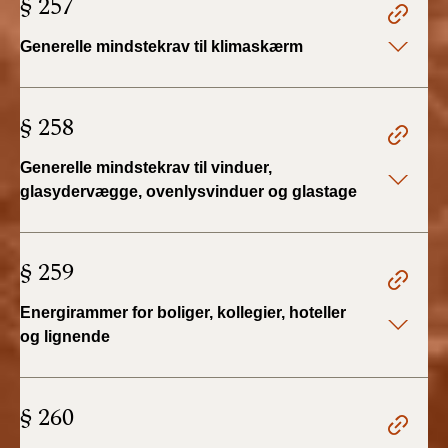
§ 257
2022)
Generelle mindstekrav til klimaskærm
BR18 (1/1 - 30/6
2022)
§ 258
BR18 (29/6 - 31/12
2021)
Generelle mindstekrav til vinduer,
glasydervægge, ovenlysvinduer og glastage
BR18 (1/1-29/6
2021)
§ 259
BR18 (1/7-31/12
2020)
Energirammer for boliger, kollegier, hoteller
og lignende
BR18 (10/3-30/6
2020)
§ 260
BR18 (1/1-9/3 2020)