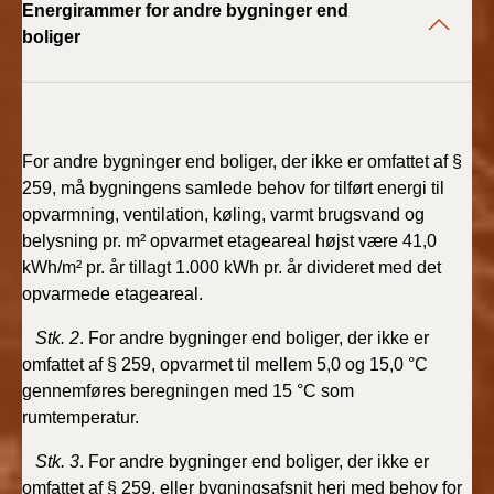
Energirammer for andre bygninger end
BR18 (4/7-31/12
2019)
boliger
BR18 (1/1-4/7 2019)
BR18 (1/7-31/12
For andre bygninger end boliger, der ikke er omfattet af §
2018)
259, må bygningens samlede behov for tilført energi til
opvarmning, ventilation, køling, varmt brugsvand og
BR18 (1/1-30/6
belysning pr. m² opvarmet etageareal højst være 41,0
2018)
kWh/m² pr. år tillagt 1.000 kWh pr. år divideret med det
opvarmede etageareal.
BR15 (2015-2018)
Stk. 2
. For andre bygninger end boliger, der ikke er
Tidligere BR (1961-
omfattet af § 259, opvarmet til mellem 5,0 og 15,0 °C
2010)
gennemføres beregningen med 15 °C som
rumtemperatur.
Stk. 3
. For andre bygninger end boliger, der ikke er
omfattet af § 259, eller bygningsafsnit heri med behov for