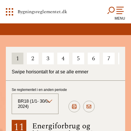
Bygningsreglementet.dk
MENU
1
2
3
4
5
6
7
8
Swipe horisontalt for at se alle emner
Se reglementet i en anden periode
BR18 (1/1- 30/06
2024)
BR18 (Aktuelt)
11
Energiforbrug og