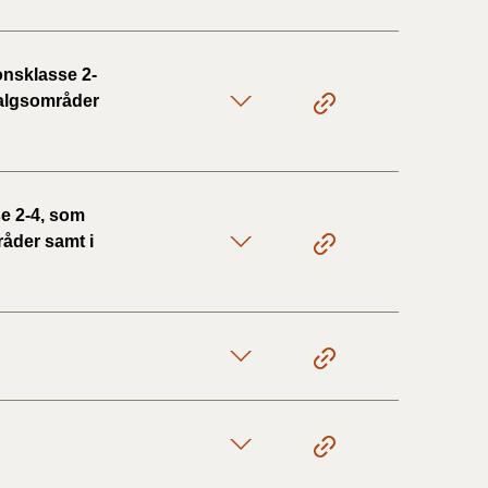
onsklasse 2-
 salgsområder
e 2-4, som
råder samt i