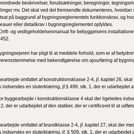
erordnede beskrivelser, forudsætninger, beregninger, tegningsma
linger mv. Det skal ved det fremsendte dokumenteres, hvordan s
stsat på baggrund af bygningsreglementets funktionskrav, og hv
eauer eller detailkrav i bygningsreglementet opfyldes.
Drift- og vedligeholdelsesmanual for bebyggelsens installationer,
 452.
ygningsejeren har pligt til at meddele forhold, som er af betydning
erensstemmelse med bekendtgørelse om ajourføring af bygnings
earbejde omfattet af konstruktionsklasse 2-4, jf. kapitel 26, sk
 indsendes en sluterklæring, jf.§ 499, stk. 1, der er udarbejdet af
or byggearbejde i konstruktionsklasse 4 skal der ligeledes indsen
 2, der er udarbejdet af den statiker, der er certificeret til at udfø
earbejde omfattet af brandklasse 2-4, jf. kapitel 27, skal der 
 indsendes en sluterklæring, jf. § 509, stk. 1, der er udarbejdet 