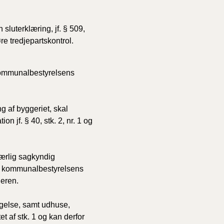
sluterklæring, jf. § 509,
øre tredjepartskontrol.
 kommunalbestyrelsens
g af byggeriet, skal
 jf. § 40, stk. 2, nr. 1 og
rlig sagkyndig
or kommunalbestyrelsens
geren.
ggelse, samt udhuse,
 af stk. 1 og kan derfor