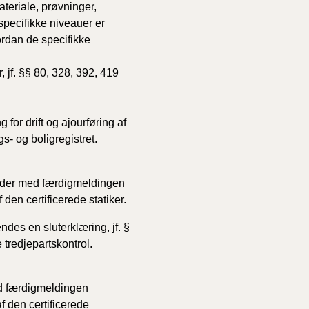
teriale, prøvninger,
pecifikke niveauer er
ordan de specifikke
 jf. §§ 80, 328, 392, 419
 for drift og ajourføring af
- og boligregistret.
al der med færdigmeldingen
 den certificerede statiker.
des en sluterklæring, jf. §
re tredjepartskontrol.
med færdigmeldingen
af den certificerede