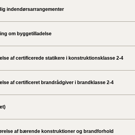
2020)
idig indendørsarrangementer
BR18 (
ng om byggetilladelse
BR18 (
2019)
BR18 (
se af certificerede statikere i konstruktionsklasse 2-4
BR18 (
2018)
se af certificeret brandrådgiver i brandklasse 2-4
BR18 (
et)
BR15 
Tidlig
2010)
ørelse af bærende konstruktioner og brandforhold