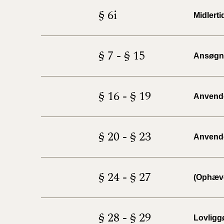
§ 6i
Midlert
§ 7 - § 15
Ansøgni
§ 16 - § 19
Anvendel
§ 20 - § 23
Anvendel
§ 24 - § 27
(Ophæv
§ 28 - § 29
Lovligg