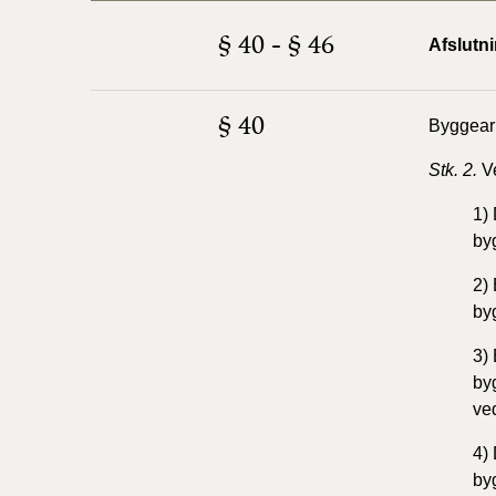
§ 40 - § 46
Afslutn
§ 40
Byggear
Stk. 2.
V
1)
byg
2)
by
3)
by
ve
4)
by