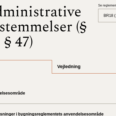
ministrative
Se reglement
BR18 (
stemmelser (§
BR18 (
- § 47)
BR18 (
2025)
BR18 (
Vejledning
BR18 (
2024)
BR18 (
elsesområde
2024)
BR18 (
ninger i bygningsreglementets anvendelsesområde
2023)