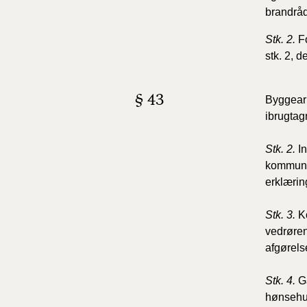
brandråd
Stk. 2.
F
stk. 2, d
§ 43
Byggearb
ibrugtag
Stk. 2.
I
kommunal
erklæring
Stk. 3.
K
vedrøren
afgørels
Stk. 4.
G
hønsehus