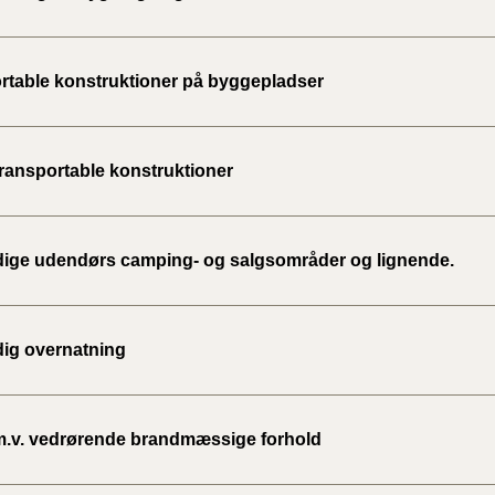
BR18 (
2022)
rtable konstruktioner på byggepladser
BR18 (
2022)
transportable konstruktioner
BR18 (
2022)
idige udendørs camping- og salgsområder og lignende.
BR18 (
2021)
dig overnatning
BR18 (
BR18 (
2020)
m.v. vedrørende brandmæssige forhold
BR18 (