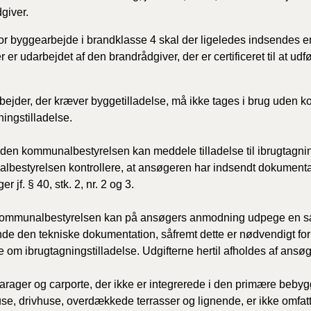
giver.
or byggearbejde i brandklasse 4 skal der ligeledes indsendes en 
er er udarbejdet af den brandrådgiver, der er certificeret til at udf
ejder, der kræver byggetilladelse, må ikke tages i brug uden
ningstilladelse.
nden kommunalbestyrelsen kan meddele tilladelse til ibrugtagnin
bestyrelsen kontrollere, at ansøgeren har indsendt dokumentation
er jf. § 40, stk. 2, nr. 2 og 3.
ommunalbestyrelsen kan på ansøgers anmodning udpege en sæ
de den tekniske dokumentation, såfremt dette er nødvendigt f
e om ibrugtagningstilladelse. Udgifterne hertil afholdes af ansø
arager og carporte, der ikke er integrerede i den primære beby
e, drivhuse, overdækkede terrasser og lignende, er ikke omfattet