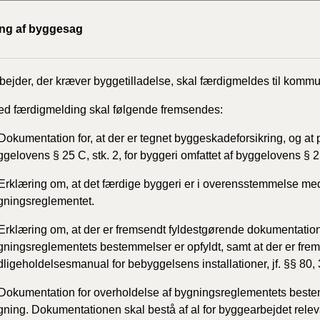
ing af byggesag
bejder,
der kræver byggetilladelse, skal færdigmeldes til komm
ed færdigmelding skal følgende fremsendes:
Dokumentation for, at der er tegnet byggeskadeforsikring, og at p
gelovens § 25 C, stk. 2, for byggeri omfattet af byggelovens § 2
Erklæring om, at det færdige byggeri er i overensstemmelse me
gningsreglementet.
 Erklæring om, at der er fremsendt fyldestgørende dokumentation,
gningsreglementets bestemmelser er opfyldt, samt at der er frems
dligeholdelsesmanual for bebyggelsens installationer, jf. §§ 80,
 Dokumentation for overholdelse af bygningsreglementets beste
gning. Dokumentationen skal bestå af al for byggearbejdet relev