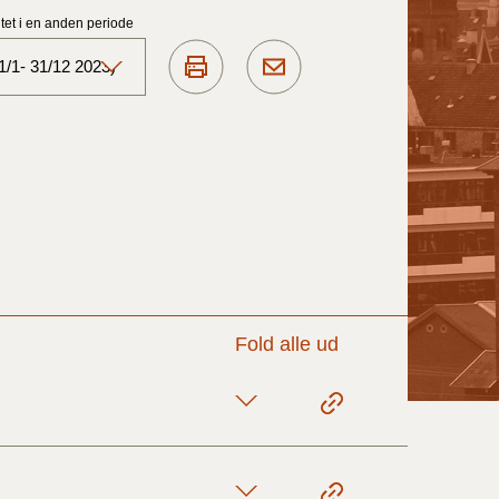
et i en anden periode
1/1- 31/12 2023)
Aktuelt)
1/7-31/12
1/1-30/6 2025)
1/7- 31/12
Fold alle ud
1/1- 30/06
1/1- 31/12