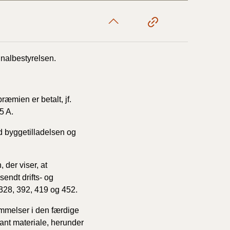
unalbestyrelsen.
ræmien er betalt, jf.
5 A.
d byggetilladelsen og
 der viser, at
endt drifts- og
 328, 392, 419 og 452.
mmelser i den færdige
ant materiale, herunder