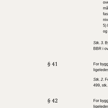
ov
må
fa
niv
5)
og
Stk. 3.
B
BBR i ov
§ 41
For bygg
ligeledes
Stk. 2.
F
499, stk.
§ 42
For bygg
ligeledes