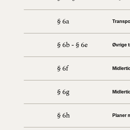
§ 6a
Transpo
§ 6b - § 6e
Øvrige 
§ 6f
Midlert
§ 6g
Midlerti
§ 6h
Planer 