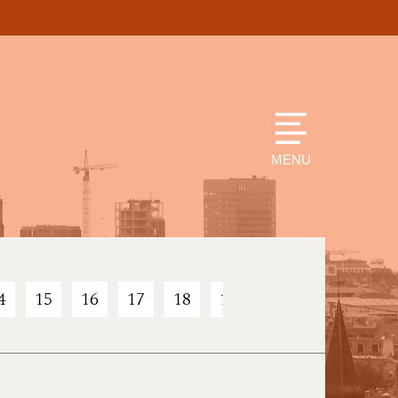
MENU
4
15
16
17
18
19
20
21
22