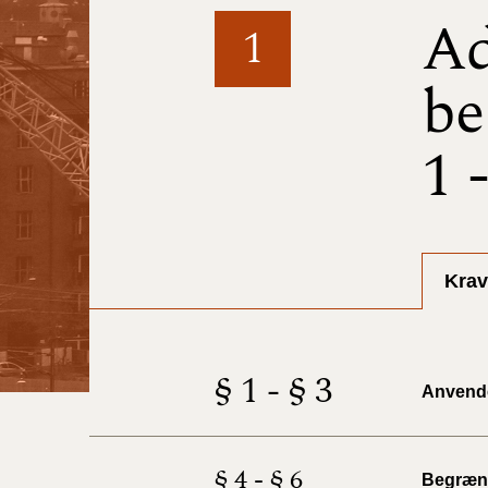
Ad
1
be
1 
Krav
§ 1 - § 3
Anvend
§ 4 - § 6
Begræns