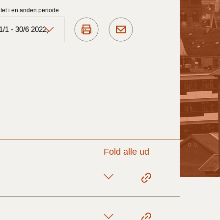
et i en anden periode
/1 - 30/6 2022)
Aktuelt)
1/7-31/12
1/1-30/6 2025)
1/7- 31/12
Fold alle ud
1/1- 30/06
1/1- 31/12