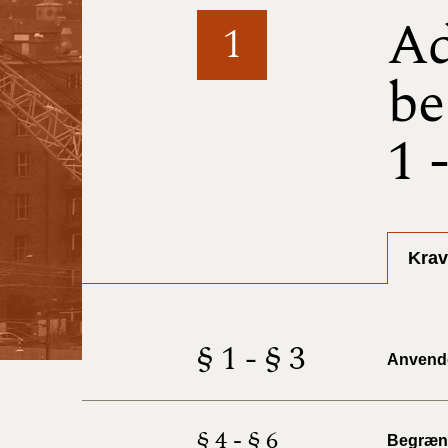
Ad
1
be
1 
Krav
§ 1 - § 3
Anvend
§ 4 - § 6
Begræns