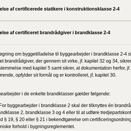
2020)
se af certificerede statikere i konstruktionsklasse 2-4
BR18 (
se af certificeret brandrådgiver i brandklasse 2-4
BR18 (
2019)
gning om byggetilladelse til byggearbejder i brandklasse 2-4 ska
BR18 (
ret brandrådgiver, der gennem sit virke, jf. kapitel 32 og 34, sikre
temmelse med kapitel 5 samt sikrer, at dokumentation herfor, jf. 
BR18 (
rende, opfylder sit formål og er kontrolleret, jf. kapitel 30.
2018)
BR18 (
earbejder i de enkelte brandklasser gælder følgende:
For byggearbejder i brandklasse 2 skal der tilknyttes én brandrådgi
BR15 
ndklasse 2, brandklasse 3 og 4 eller til at udføre tredjepartsko
d § 19, § 20 eller § 21 i bekendtgørelse om certificeringsordnin
Tidlig
2010)
kniske forhold i bygningsreglementet.