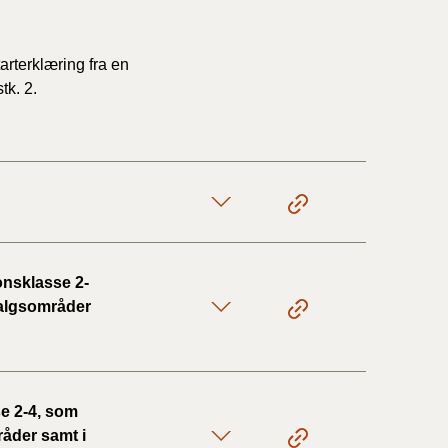
arterklæring fra en
tk. 2.
onsklasse 2-
 salgsområder
e 2-4, som
råder samt i