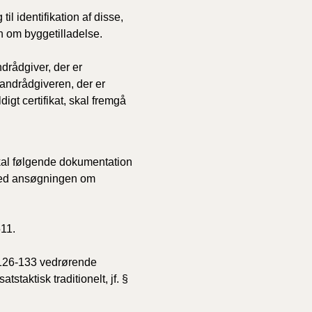
l identifikation af disse,
n om byggetilladelse.
drådgiver, der er
 brandrådgiveren, der er
digt certifikat, skal fremgå
kal følgende dokumentation
med ansøgningen om
511.
 126-133 vedrørende
staktisk traditionelt, jf. §