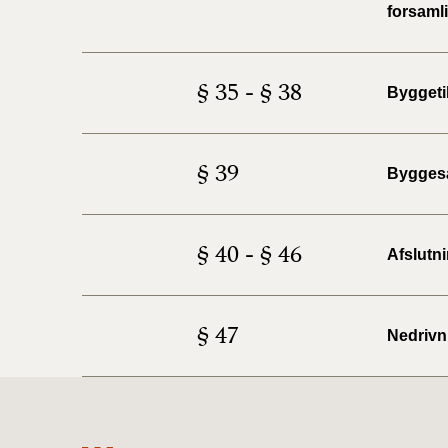
forsamli
§ 35 - § 38
Byggeti
§ 39
Bygges
§ 40 - § 46
Afslutn
§ 47
Nedrivn