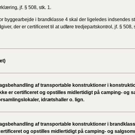
rklæring, jf. § 508, stk. 1.
or byggearbejde i brandklasse 4 skal der ligeledes
indsendes st
iver, der er certificeret til at
udføre
tredjepartskontrol, jf. § 508, s
et)
gsbehandling af transportable konstruktioner i konstrukti
kke er certificeret og opstilles midlertidigt på camping- og
orsamlingslokaler, idrætshaller o. lign.
gsbehandling af transportable konstruktioner i brandklass
certificeret og opstilles midlertidigt på camping- og salgsom