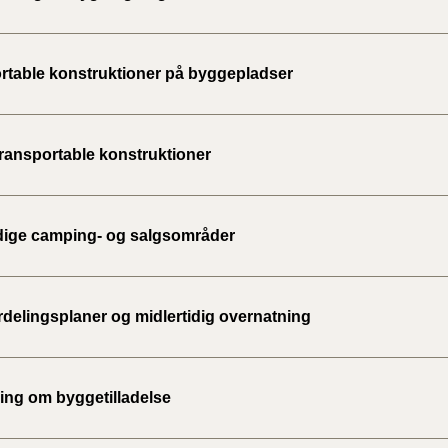
BR18 (
2022)
rtable konstruktioner på byggepladser
BR18 (
2022)
transportable konstruktioner
BR18 (
2022)
idige camping- og salgsområder
BR18 (
2021)
rdelingsplaner og midlertidig overnatning
BR18 (
BR18 (
2020)
ng om byggetilladelse
BR18 (