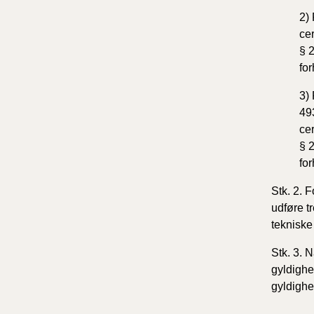
2) 
cer
§ 2
fo
3)
493
cer
§ 2
fo
Stk. 2. F
udføre t
tekniske
Stk. 3. 
gyldighe
gyldigh