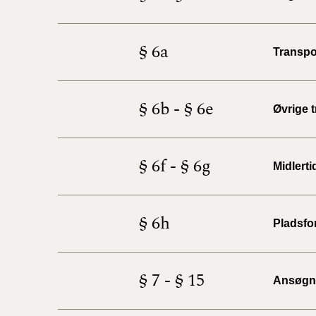
§ 6a
Transpo
§ 6b - § 6e
Øvrige 
§ 6f - § 6g
Midlert
§ 6h
Pladsfo
§ 7 - § 15
Ansøgni