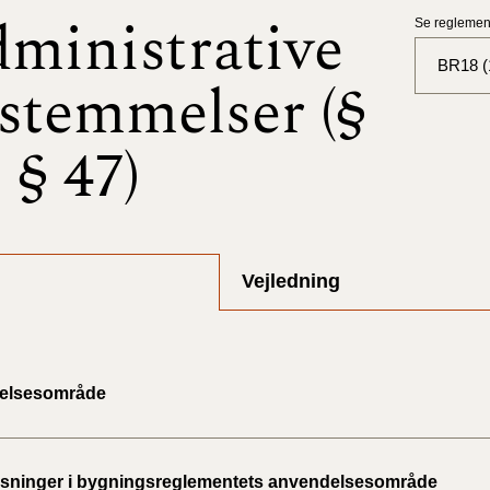
ministrative
Se reglement
BR18 (1
stemmelser (§
BR18 (
- § 47)
BR18 (
2025)
BR18 (
Vejledning
BR18 (
2024)
BR18 (
elsesområde
2024)
BR18 (
ninger i bygningsreglementets anvendelsesområde
2023)