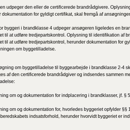
n udpeger den eller de certificerede brandrådgivere. Oplysning ti
 dokumentation for gyldigt certifikat, skal fremgå af ansøgninge
or byggeri i brandklasse 4 udpeger ansøgeren ligeledes en bran
ret til at udføre tredjepartskontrol. Oplysning til identifikation af
ret til at udføre tredjepartskontrol, herunder dokumentation for gyl
ningen om byggetilladelse.
gning om byggetilladelse til byggearbejde i brandklasse 2-4 s
ges af den certificerede brandrådgiver og indsendes sammen 
ladelse:
ning om og dokumentation for indplacering i brandklasser, jf. § 
ning om og dokumentation for, hvorledes byggeriet opfylder §§
beredskabets indsatsforhold, herunder hvorvidt byggeriet er indsat