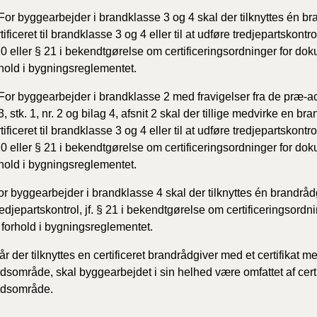
For byggearbejder i brandklasse 3 og 4 skal der tilknyttes én br
tificeret til brandklasse 3 og 4 eller til at udføre tredjepartsko
0 eller § 21 i bekendtgørelse om certificeringsordninger for dok
rhold i bygningsreglementet.
 For byggearbejder i brandklasse 2 med fravigelser fra de præ-ac
, stk. 1, nr. 2 og bilag 4, afsnit 2 skal der tillige medvirke en br
tificeret til brandklasse 3 og 4 eller til at udføre tredjepartsko
0 eller § 21 i bekendtgørelse om certificeringsordninger for dok
rhold i bygningsreglementet.
or byggearbejder i brandklasse 4 skal der tilknyttes én brandrådgive
redjepartskontrol, jf. § 21 i bekendtgørelse om certificeringsordn
 forhold i bygningsreglementet.
Når der tilknyttes en certificeret brandrådgiver med et certifikat
dsområde, skal byggearbejdet i sin helhed være omfattet af certi
edsområde.