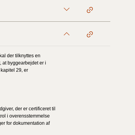
1/1-9/3 2020)
4/7-31/12
l der tilknyttes en
1/1-4/7 2019)
r, at byggearbejdet er i
kapitel 29, er
1/7-31/12
1/1-30/6 2018)
ver, der er certificeret til
(2015-2018)
ntrol i overensstemmelse
ger for dokumentation af
ere BR (1961-