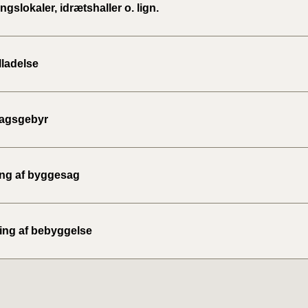
ngslokaler, idrætshaller o. lign.
lladelse
agsgebyr
ing af byggesag
ing af bebyggelse