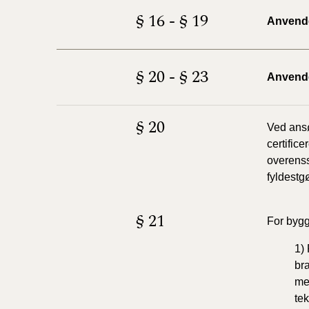
§ 16 - § 19
Anvendel
§ 20 - § 23
Anvendel
§ 20
Ved ansø
certifice
overenss
fyldestgø
§ 21
For bygg
1) 
bra
me
te