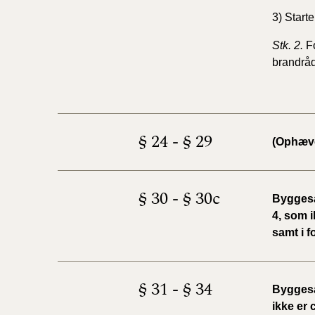
3) Starte
Stk. 2.
F
brandrådg
§ 24 - § 29
(Ophæv
§ 30 - § 30c
Byggesa
4, som i
samt i f
§ 31 - § 34
Byggesa
ikke er 