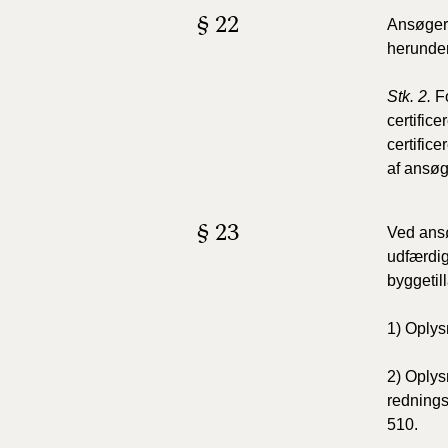
§ 22
Ansøgere
herunder
Stk. 2.
F
certifice
certifice
af ansøg
§ 23
Ved ansø
udfærdi
byggetil
1) Oplys
2) Oplys
rednings
510.