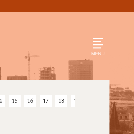
MENU
4
15
16
17
18
19
20
21
22