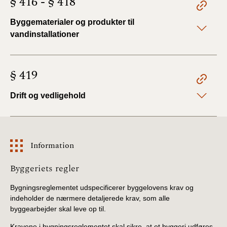
§ 416 - § 418
BR18 (4/7-31/12
2019)
Byggematerialer og produkter til
vandinstallationer
BR18 (1/1-4/7 2019)
BR18 (1/7-31/12
§ 419
2018)
Drift og vedligehold
BR18 (1/1-30/6
2018)
BR15 (2015-2018)
Information
Information
Tidligere BR (1961-
Byggeriets regler
2010)
Bygningsreglementet udspecificerer byggelovens krav og
indeholder de nærmere detaljerede krav, som alle
byggearbejder skal leve op til.
Kravene i bygningsreglementet skal sikre, at et byggeri udføres