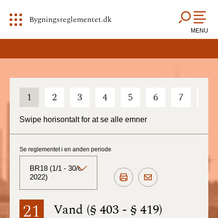
Bygningsreglementet.dk
MENU
1
2
3
4
5
6
7
8
Swipe horisontalt for at se alle emner
Se reglementet i en anden periode
BR18 (1/1 - 30/6
2022)
BR18 (Aktuelt)
21
Vand (§ 403 - § 419)