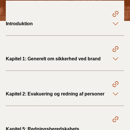
2022)
BR18 (1/1 - 30/6
2022)
Introduktion
BR18 (29/6 - 31/12
2021)
BR18 (1/1-29/6
Kapitel 1: Generelt om sikkerhed ved brand
2021)
BR18 (1/7-31/12
2020)
Kapitel 2: Evakuering og redning af personer
BR18 (10/3-30/6
2020)
BR18 (1/1-9/3 2020)
Kapitel 5: Redningsberedskabets