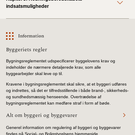
BR18 (4/7-31/12
indsatsmuligheder
2019)
BR18 (1/1-4/7 2019)
Information
BR18 (1/7-31/12
2018)
Information
Byggeriets regler
Bygningsreglementet udspecificerer byggelovens krav og
BR18 (1/1-30/6
indeholder de nærmere detaljerede krav, som alle
2018)
byggearbejder skal leve op til.
BR15 (2015-2018)
Kravene i bygningsreglementet skal sikre, at et byggeri udføres
og indrettes, så det er tilfredsstillende i både brand-, sikkerheds-
og sundhedsmæssig henseende. Overtrædelse af
Tidligere BR (1961-
bygningsreglementet kan medføre straf i form af bøde.
2010)
Alt om byggeri og byggevarer
Generel information om regulering af byggeri og byggevarer
findes på Social- og Boligstyrelsens hjemmeside.