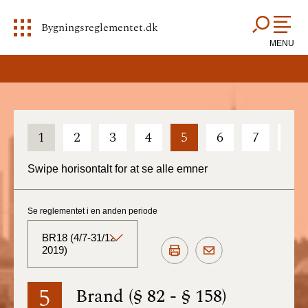
Bygningsreglementet.dk
MENU
1
2
3
4
5
6
7
8
Swipe horisontalt for at se alle emner
Se reglementet i en anden periode
BR18 (4/7-31/12
2019)
BR18 (Aktuelt)
5
Brand (§ 82 - § 158)