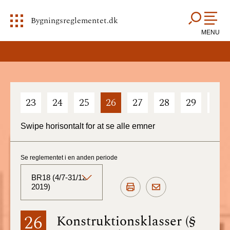
Bygningsreglementet.dk
MENU
23
24
25
26
27
28
29
30
Swipe horisontalt for at se alle emner
Se reglementet i en anden periode
BR18 (4/7-31/12
2019)
BR18 (Aktuelt)
26
Konstruktionsklasser (§