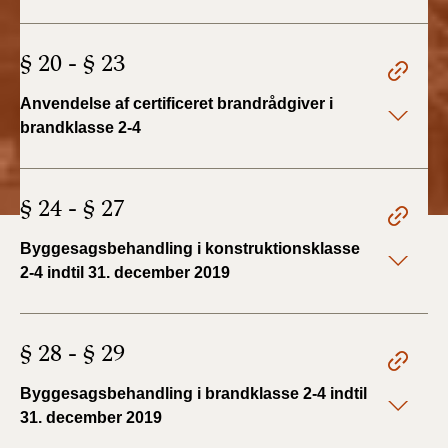
BR18 (4/7-31/12
2019)
§ 20 - § 23
BR18 (1/1-4/7 2019)
Anvendelse af certificeret brandrådgiver i
brandklasse 2-4
BR18 (1/7-31/12
2018)
§ 24 - § 27
BR18 (1/1-30/6
2018)
Byggesagsbehandling i konstruktionsklasse
2-4 indtil 31. december 2019
BR15 (2015-2018)
Tidligere BR (1961-
§ 28 - § 29
2010)
Byggesagsbehandling i brandklasse 2-4 indtil
31. december 2019