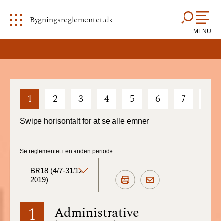
Bygningsreglementet.dk
MENU
1
2
3
4
5
6
7
8
Swipe horisontalt for at se alle emner
Se reglementet i en anden periode
BR18 (4/7-31/12
2019)
BR18 (Aktuelt)
1
Administrative