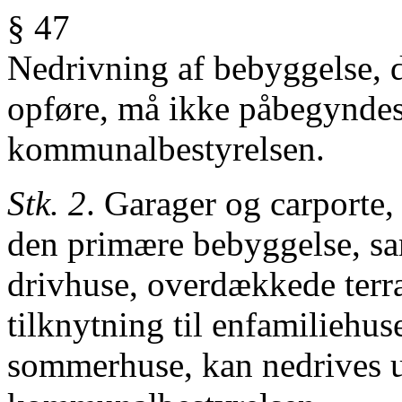
§ 47
Nedrivning af bebyggelse, 
opføre, må ikke påbegyndes 
kommunalbestyrelsen.
Stk. 2
. Garager og carporte, 
den
primære bebyggelse, sa
drivhuse,
overdækkede terras
tilknytning
til enfamiliehu
sommerhuse,
kan nedrives u