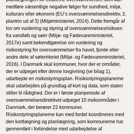
medføre væsentlige negative følger for sundhed, miljø,
kulturarv eller økonomi (EU’s oversvømmelsesdirektiv, 2.
plantrin ud af 3) (Miljøministeriet, 2014). Dette fremgår af
lov om vurdering og styring af oversvømmelsesrisikoen
fra vandløb og søer (Miljø- og Fødevareministeriet,
2017e) samt bekendtgørelse om vurdering og
risikostyring for oversvømmelser fra havet, fjorde eller
andre dele af søterritoriet (Miljø- og Fødevareministeriet,
2016). I Danmark skal kommuner, hvor der er områder,
der er udpeget efter denne lovgivning (se bilag 1),
udarbejde en risikostyringsplan. Risikostyringsplanerne
skal udarbejdes på grundlag af kort og data, som staten
stiller til rådighed. Der er i første planperiode af
oversvømmelsesdirektivet udpeget 10 risikoområder i
Danmark, der berører 22 kommuner.
Risikostyringsplanerne kan med fordel koordineres med
den kortlægning og planlægning, som kommunerne har
gennemført i forbindelse med udarbejdelse af