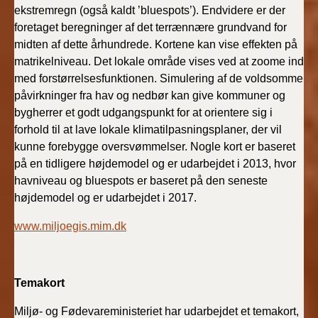
ekstremregn (også kaldt ’bluespots’). Endvidere er der
foretaget beregninger af det terrænnære grundvand for
midten af dette århundrede. Kortene kan vise effekten på
matrikelniveau. Det lokale område vises ved at zoome ind
med forstørrelsesfunktionen. Simulering af de voldsomme
påvirkninger fra hav og nedbør kan give kommuner og
bygherrer et godt udgangspunkt for at orientere sig i
forhold til at lave lokale klimatilpasningsplaner, der vil
kunne forebygge oversvømmelser. Nogle kort er baseret
på en tidligere højdemodel og er udarbejdet i 2013, hvor
havniveau og bluespots er baseret på den seneste
højdemodel og er udarbejdet i 2017.
www.miljoegis.mim.dk
Temakort
Miljø- og Fødevareministeriet har udarbejdet et temakort,