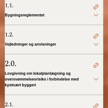
1.1.
BR18 (4/7-31/12
2019)
Bygningsreglementet
BR18 (1/1-4/7 2019)
1.2.
BR18 (1/7-31/12
2018)
Vejledninger og anvisninger
BR18 (1/1-30/6
2018)
2.0.
BR15 (2015-2018)
Lovgivning om lokalplanlægning og
Tidligere BR (1961-
oversvømmelsesrisiko i forbindelse med
2010)
kystnært byggeri
2.1.