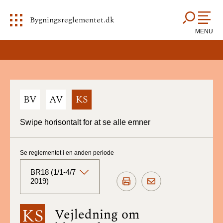
Bygningsreglementet.dk
MENU
BV
AV
KS
Swipe horisontalt for at se alle emner
Se reglementet i en anden periode
BR18 (1/1-4/7
2019)
BR18 (Aktuelt)
KS
Vejledning om