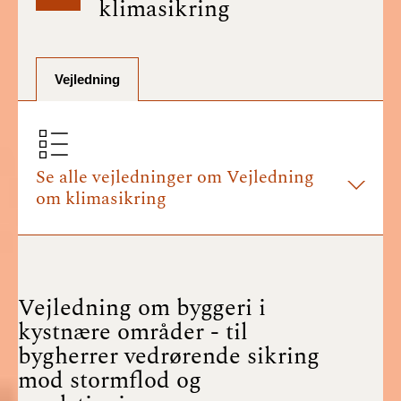
klimasikring
BR18 (1/7-31/12
2025)
BR18 (1/1-30/6
Vejledning
2025)
BR18 (1/7- 31/12
2024)
Se alle vejledninger om Vejledning
om klimasikring
BR18 (1/1- 30/06
2024)
BR18 (1/1- 31/12
2023)
Vejledning om byggeri i
kystnære områder - til
BR18 (17/9 - 31/12
bygherrer vedrørende sikring
2022)
mod stormflod og
BR18 (1/7 - 16/9