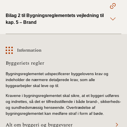
2022)
Bilag 2 til Bygningsreglementets vejledning til
BR18 (1/1 - 30/6
kap. 5 – Brand
2022)
BR18 (29/6 - 31/12
2021)
Information
BR18 (1/1-29/6
Information
Byggeriets regler
2021)
Bygningsreglementet udspecificerer byggelovens krav og
BR18 (1/7-31/12
indeholder de nærmere detaljerede krav, som alle
2020)
byggearbejder skal leve op til.
Kravene i bygningsreglementet skal sikre, at et byggeri udføres
BR18 (10/3-30/6
og indrettes, så det er tilfredsstillende i både brand-, sikkerheds-
2020)
og sundhedsmæssig henseende. Overtrædelse af
bygningsreglementet kan medføre straf i form af bøde.
BR18 (1/1-9/3 2020)
Alt om byggeri og byggevarer