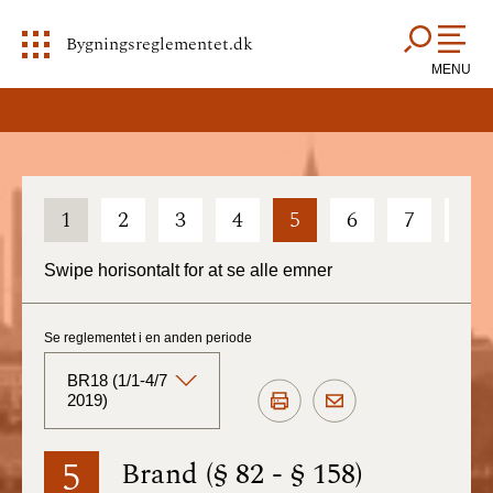
Bygningsreglementet.dk
MENU
1
2
3
4
5
6
7
8
Swipe horisontalt for at se alle emner
Se reglementet i en anden periode
BR18 (1/1-4/7
2019)
BR18 (Aktuelt)
5
Brand (§ 82 - § 158)