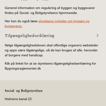
BR18 (4/7-31/12
2019)
Generel information om regulering af byggeri og byggevarer
findes på Social- og Boligstyrelsens hjemmeside.
BR18 (1/1-4/7 2019)
Her kan du også læse
styrelsens nyheder om byggeri og
byggevarer.
BR18 (1/7-31/12
Tilgængelighedserklæring
2018)
Ifølge tilgængelighedsloven skal offentlige organers websteder
BR18 (1/1-30/6
og apps være tilgængelige, så de kan bruges af alle, herunder
2018)
af borgere med handicap.
Klik på linket for at se styrelsens tilgængelighedserklæring for
BR15 (2015-2018)
Bygningsreglementet.dk
Tidligere BR (1961-
2010)
Social- og Boligstyrelsen
Holmens kanal 22