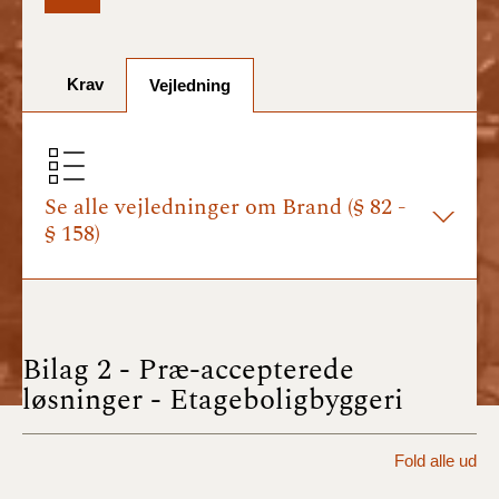
BR18 (1/7-31/12
2025)
Krav
Vejledning
BR18 (1/1-30/6
2025)
BR18 (1/7- 31/12
2024)
Se alle vejledninger om Brand (§ 82 -
§ 158)
BR18 (1/1- 30/06
2024)
BR18 (1/1- 31/12
2023)
Bilag 2 - Præ-accepterede
løsninger - Etageboligbyggeri
BR18 (17/9 - 31/12
2022)
Fold alle ud
BR18 (1/7 - 16/9