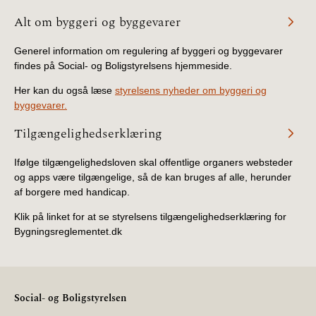
BR18 (4/7-31/12
Alt om byggeri og byggevarer
2019)
Generel information om regulering af byggeri og byggevarer
BR18 (1/1-4/7 2019)
findes på Social- og Boligstyrelsens hjemmeside.
Her kan du også læse
styrelsens nyheder om byggeri og
BR18 (1/7-31/12
byggevarer.
2018)
Tilgængelighedserklæring
BR18 (1/1-30/6
2018)
Ifølge tilgængelighedsloven skal offentlige organers websteder
og apps være tilgængelige, så de kan bruges af alle, herunder
af borgere med handicap.
BR15 (2015-2018)
Klik på linket for at se styrelsens tilgængelighedserklæring for
Tidligere BR (1961-
Bygningsreglementet.dk
2010)
Social- og Boligstyrelsen