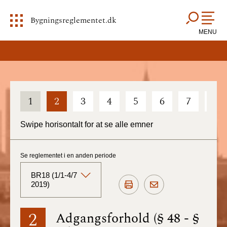
Bygningsreglementet.dk
MENU
1
2
3
4
5
6
7
8
Swipe horisontalt for at se alle emner
Se reglementet i en anden periode
BR18 (1/1-4/7
2019)
BR18 (Aktuelt)
2
Adgangsforhold (§ 48 - §