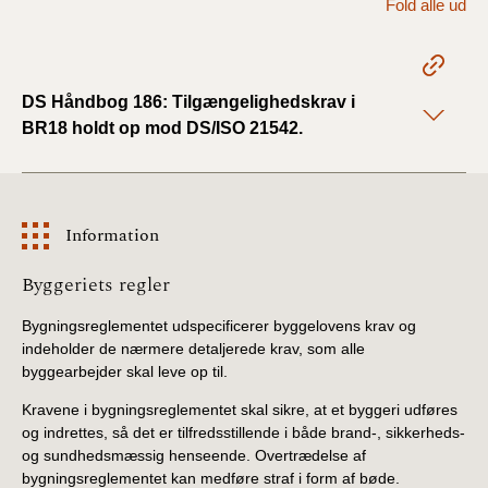
Fold alle ud
2022)
BR18 (1/1 - 30/6
2022)
DS Håndbog 186: Tilgængelighedskrav i
BR18 holdt op mod DS/ISO 21542.
BR18 (29/6 - 31/12
2021)
BR18 (1/1-29/6
Information
2021)
Information
Byggeriets regler
BR18 (1/7-31/12
2020)
Bygningsreglementet udspecificerer byggelovens krav og
indeholder de nærmere detaljerede krav, som alle
BR18 (10/3-30/6
byggearbejder skal leve op til.
2020)
Kravene i bygningsreglementet skal sikre, at et byggeri udføres
og indrettes, så det er tilfredsstillende i både brand-, sikkerheds-
BR18 (1/1-9/3 2020)
og sundhedsmæssig henseende. Overtrædelse af
bygningsreglementet kan medføre straf i form af bøde.