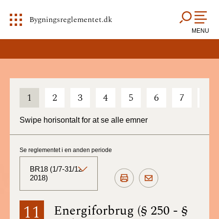
Bygningsreglementet.dk
MENU
1
2
3
4
5
6
7
8
Swipe horisontalt for at se alle emner
Se reglementet i en anden periode
BR18 (1/7-31/12
2018)
BR18 (Aktuelt)
11
Energiforbrug (§ 250 - §