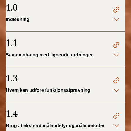
2022)
1.0
BR18 (1/1 - 30/6
Indledning
2022)
BR18 (29/6 - 31/12
1.1
2021)
Sammenhæng med lignende ordninger
BR18 (1/1-29/6
2021)
1.3
BR18 (1/7-31/12
2020)
Hvem kan udføre funktionsafprøvning
BR18 (10/3-30/6
2020)
1.4
BR18 (1/1-9/3 2020)
Brug af eksternt måleudstyr og målemetoder