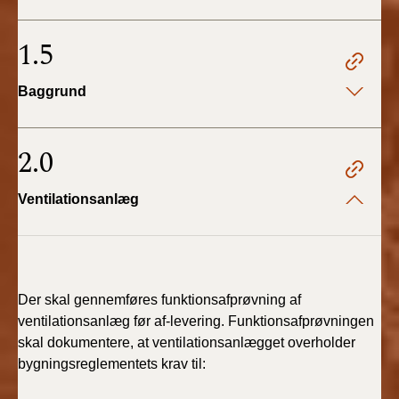
BR18 (4/7-31/12
2019)
1.5
BR18 (1/1-4/7 2019)
Baggrund
BR18 (1/7-31/12
2018)
2.0
BR18 (1/1-30/6
Ventilationsanlæg
2018)
BR15 (2015-2018)
Tidligere BR (1961-
Der skal gennemføres funktionsafprøvning af
2010)
ventilationsanlæg før af-levering. Funktionsafprøvningen
skal dokumentere, at ventilationsanlægget overholder
bygningsreglementets krav til: