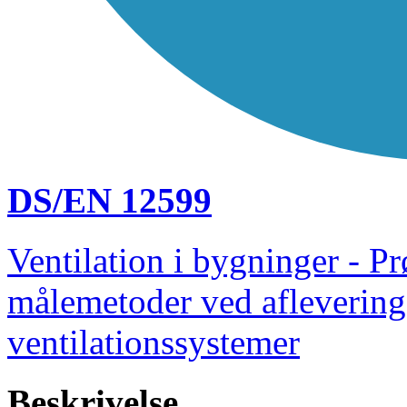
DS/EN 12599
Ventilation i bygninger - P
målemetoder ved aflevering 
ventilationssystemer
Beskrivelse