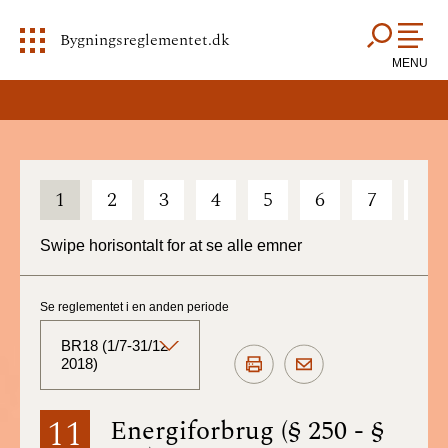
Bygningsreglementet.dk
MENU
1
2
3
4
5
6
7
8
Swipe horisontalt for at se alle emner
Se reglementet i en anden periode
BR18 (1/7-31/12
2018)
BR18 (Aktuelt)
11
Energiforbrug (§ 250 - §