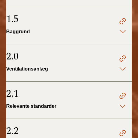
BR18 (4/7-31/12
2019)
1.5
BR18 (1/1-4/7 2019)
Baggrund
BR18 (1/7-31/12
2018)
2.0
BR18 (1/1-30/6
Ventilationsanlæg
2018)
BR15 (2015-2018)
2.1
Tidligere BR (1961-
Relevante standarder
2010)
2.2