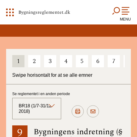
Bygningsreglementet.dk
MENU
1
2
3
4
5
6
7
8
Swipe horisontalt for at se alle emner
Se reglementet i en anden periode
BR18 (1/7-31/12
2018)
BR18 (Aktuelt)
9
Bygningens indretning (§