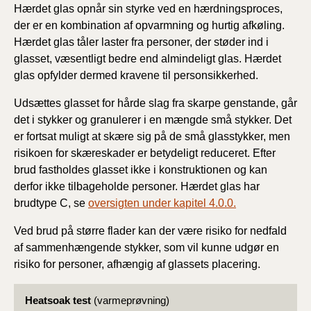
Hærdet glas opnår sin styrke ved en hærdningsproces,
der er en kombination af opvarmning og hurtig afkøling.
Hærdet glas tåler laster fra personer, der støder ind i
glasset, væsentligt bedre end almindeligt glas. Hærdet
glas opfylder dermed kravene til personsikkerhed.
Udsættes glasset for hårde slag fra skarpe genstande, går
det i stykker og granulerer i en mængde små stykker. Det
er fortsat muligt at skære sig på de små glasstykker, men
risikoen for skæreskader er betydeligt reduceret. Efter
brud fastholdes glasset ikke i konstruktionen og kan
derfor ikke tilbageholde personer. Hærdet glas har
brudtype C, se
oversigten under kapitel 4.0.0.
Ved brud på større flader kan der være risiko for nedfald
af sammenhængende stykker, som vil kunne udgør en
risiko for personer, afhængig af glassets placering.
Heatsoak test
(varmeprøvning)