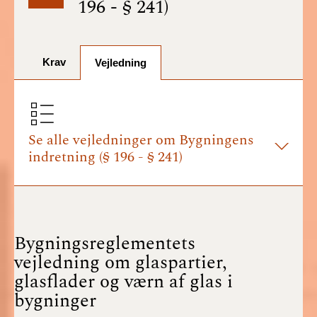
196 - § 241)
BR18 (1/7-31/12
2025)
Krav
BR18 (1/1-30/6
Vejledning
2025)
BR18 (1/7- 31/12
2024)
Se alle vejledninger om Bygningens
indretning (§ 196 - § 241)
BR18 (1/1- 30/06
2024)
BR18 (1/1- 31/12
2023)
Bygningsreglementets
vejledning om glaspartier,
BR18 (17/9 - 31/12
glasflader og værn af glas i
2022)
bygninger
BR18 (1/7 - 16/9