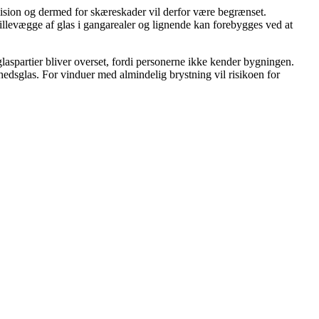
llision og dermed for skæreskader vil derfor være begrænset.
illevægge af glas i gangarealer og lignende kan forebygges ved at
glaspartier bliver overset, fordi personerne ikke kender bygningen.
rhedsglas. For vinduer med almindelig brystning vil risikoen for