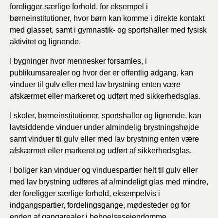
foreligger særlige forhold, for eksempel i
børneinstitutioner, hvor børn kan komme i direkte kontakt
med glasset, samt i gymnastik- og sportshaller med fysisk
aktivitet og lignende.
I bygninger hvor mennesker forsamles, i
publikumsarealer og hvor der er offentlig adgang, kan
vinduer til gulv eller med lav brystning enten være
afskærmet eller markeret og udført med sikkerhedsglas.
I skoler, børneinstitutioner, sportshaller og lignende, kan
lavtsiddende vinduer under almindelig brystningshøjde
samt vinduer til gulv eller med lav brystning enten være
afskærmet eller markeret og udført af sikkerhedsglas.
I boliger kan vinduer og vinduespartier helt til gulv eller
med lav brystning udføres af almindeligt glas med mindre,
der foreligger særlige forhold, eksempelvis i
indgangspartier, fordelingsgange, mødesteder og for
enden af gangarealer i beboelsesejendomme,