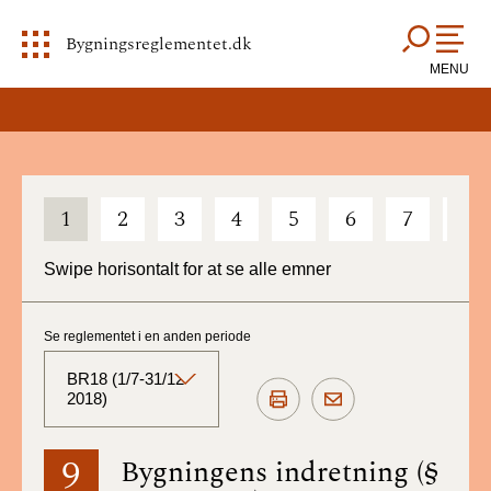
Bygningsreglementet.dk
MENU
1
2
3
4
5
6
7
8
Swipe horisontalt for at se alle emner
Se reglementet i en anden periode
BR18 (1/7-31/12
2018)
BR18 (Aktuelt)
9
Bygningens indretning (§