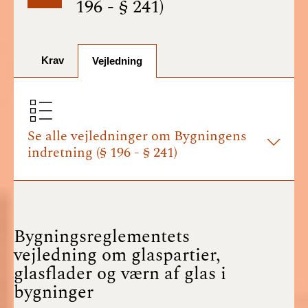
196 - § 241)
BR18 (1/7-31/12
2025)
Krav
BR18 (1/1-30/6
Vejledning
2025)
BR18 (1/7- 31/12
2024)
Se alle vejledninger om Bygningens
indretning (§ 196 - § 241)
BR18 (1/1- 30/06
2024)
BR18 (1/1- 31/12
2023)
Bygningsreglementets
vejledning om glaspartier,
BR18 (17/9 - 31/12
glasflader og værn af glas i
2022)
bygninger
BR18 (1/7 - 16/9