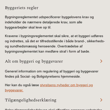
Information
Byggeriets regler
Bygningsreglementet udspecificerer byggelovens krav og
indeholder de nærmere detaljerede krav, som alle
byggearbejder skal leve op til.
Kravene i bygningsreglementet skal sikre, at et byggeri udføres
og indrettes, så det er tilfredsstillende i både brand-, sikkerheds-
og sundhedsmæssig henseende. Overtrædelse af
bygningsreglementet kan medføre straf i form af bøde.
Alt om byggeri og byggevarer
Generel information om regulering af byggeri og byggevarer
findes på Social- og Boligstyrelsens hjemmeside.
Her kan du også læse
styrelsens nyheder om byggeri og
byggevarer.
Tilgængelighedserklæring
Ifølge tilgængelighedsloven skal offentlige organers websteder