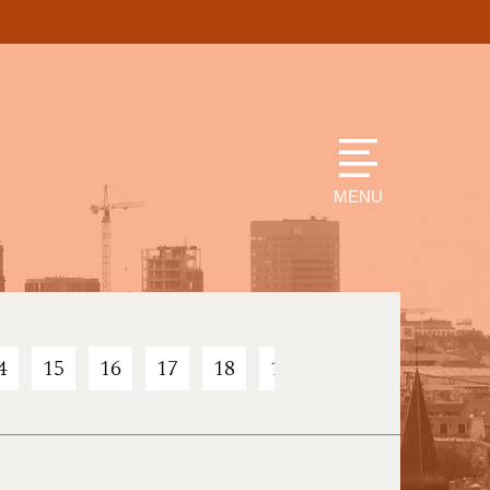
MENU
4
15
16
17
18
19
20
21
22