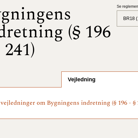
gningens
Se reglement
BR18 (
dretning (§ 196
BR18 (
§ 241)
BR18 (
2025)
BR18 (
Vejledning
BR18 (
2024)
e vejledninger om Bygningens indretning (§ 196 - § 
BR18 (
2024)
BR18 (
2023)