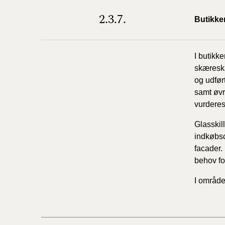
2.3.7.
Butikke
I butikke
skæreska
og udfør
samt øvr
vurderes 
Glasskil
indkøbsc
facader.
behov fo
I område