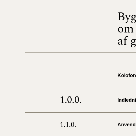
Byg
om 
af 
Kolofon
1.0.0.
Indledn
1.1.0.
Anvend