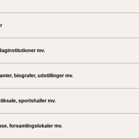
r
daginstitutioner mv.
nter, biografer, udstillinger mv.
iksale, sportshaller mv.
se, forsamlingslokaler mv.