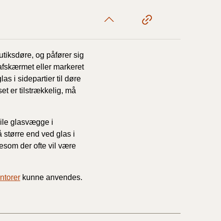
butiksdøre, og påfører sig
afskærmet eller markeret
s i sidepartier til døre
et er tilstrækkelig, må
ile glasvægge i
å større end ved glas i
gesom der ofte vil være
ntorer
kunne anvendes.