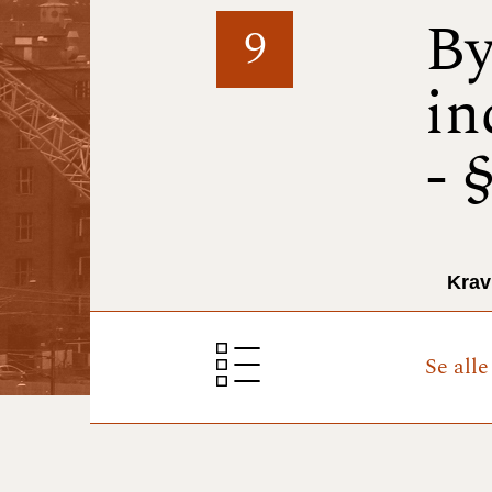
By
9
in
- 
Krav
Se all