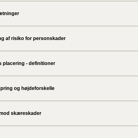
2020)
ætninger
BR18 (
BR18 (
g af risiko for personskader
2019)
BR18 (
 placering - definitioner
BR18 (
2018)
pring og højdeforskelle
BR18 (
BR15 
 mod skæreskader
Tidlig
2010)