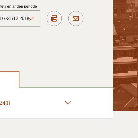
et i en anden periode
1/7-31/12 2018)
Aktuelt)
1/7-31/12
1/1-30/6 2025)
1/7- 31/12
241)
1/1- 30/06
1/1- 31/12