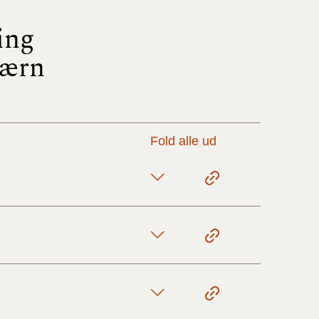
ing
17/9 - 31/12
værn
1/7 - 16/9
1/1 - 30/6
Fold alle ud
29/6 - 31/12
1/1-29/6 2021)
1/7-31/12
10/3-30/6