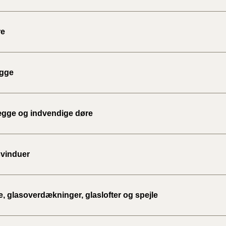
re
gge
ægge og indvendige døre
vinduer
e, glasoverdækninger, glaslofter og spejle