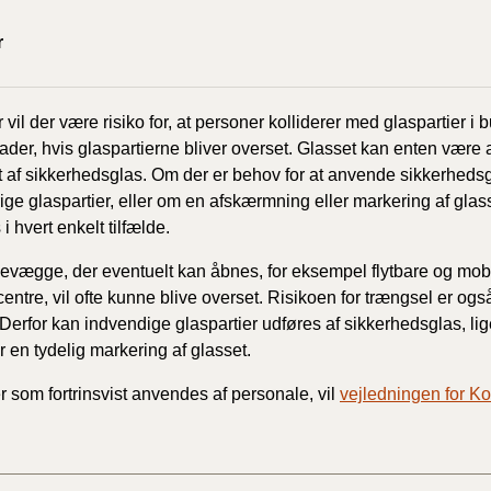
r
r vil der være risiko for, at personer kolliderer med glaspartier i 
der, hvis glaspartierne bliver overset. Glasset kan enten være 
t af sikkerhedsglas. Om der er behov for at anvende sikkerhedsgla
ige glaspartier, eller om en afskærmning eller markering af glass
i hvert enkelt tilfælde.
levægge, der eventuelt kan åbnes, for eksempel flytbare og mob
entre, vil ofte kunne blive overset. Risikoen for trængsel er ogs
 Derfor kan indvendige glaspartier udføres af sikkerhedsglas, li
r en tydelig markering af glasset.
r som fortrinsvist anvendes af personale, vil
vejledningen for K
o