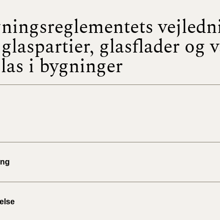
ningsreglementets vejledn
BR18 (
2022)
glaspartier, glasflader og 
glas i bygninger
BR18 (
2022)
BR18 (
2022)
BR18 (
2021)
BR18 (
ing
BR18 (
2020)
else
BR18 (