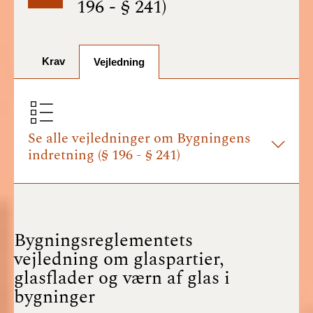
196 - § 241)
BR18 (1/7-31/12
2025)
Krav
BR18 (1/1-30/6
Vejledning
2025)
BR18 (1/7- 31/12
2024)
Se alle vejledninger om Bygningens
indretning (§ 196 - § 241)
BR18 (1/1- 30/06
2024)
BR18 (1/1- 31/12
2023)
Bygningsreglementets
vejledning om glaspartier,
BR18 (17/9 - 31/12
glasflader og værn af glas i
2022)
bygninger
BR18 (1/7 - 16/9