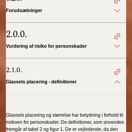
BR18 (4/7-31/12
2019)
Forudsætninger
BR18 (1/1-4/7 2019)
2.0.0.
BR18 (1/7-31/12
2018)
Vurdering af risiko for personskader
BR18 (1/1-30/6
2018)
2.1.0.
BR15 (2015-2018)
Glassets placering - definitioner
Tidligere BR (1961-
2010)
Glassets placering og størrelse har betydning i forhold til
risikoen for personskader. De definitioner, som anvendes
fremgår af tabel 2 og figur 1. De er vejledende, da den