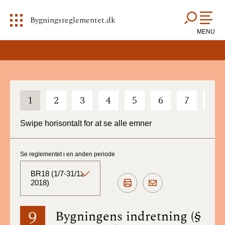
Bygningsreglementet.dk
MENU
1
2
3
4
5
6
7
8
Swipe horisontalt for at se alle emner
Se reglementet i en anden periode
BR18 (1/7-31/12
2018)
BR18 (Aktuelt)
9
Bygningens indretning (§