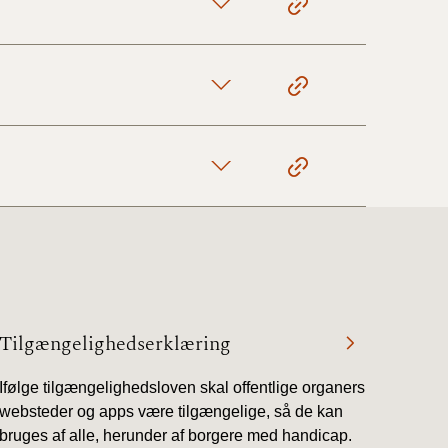
1/1-9/3 2020)
4/7-31/12
1/1-4/7 2019)
1/7-31/12
1/1-30/6 2018)
Tilgængelighedserklæring
(2015-2018)
Ifølge tilgængelighedsloven skal offentlige organers
websteder og apps være tilgængelige, så de kan
ere BR (1961-
bruges af alle, herunder af borgere med handicap.