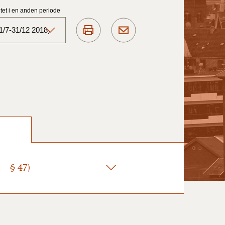
et i en anden periode
1/7-31/12 2018)
Aktuelt)
1/7-31/12
1/1-30/6 2025)
1/7- 31/12
- § 47)
1/1- 30/06
1/1- 31/12