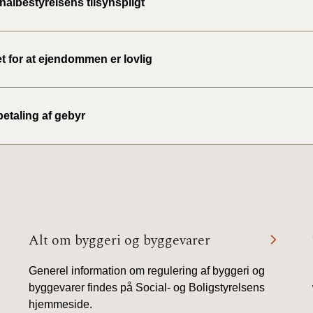
lbestyrelsens tilsynspligt
2020)
BR18 (
t for at ejendommen er lovlig
BR18 (
2019)
etaling af gebyr
BR18 (
BR18 (
2018)
BR18 (
Alt om byggeri og byggevarer
BR15 
Generel information om regulering af byggeri og
byggevarer findes på Social- og Boligstyrelsens
Tidlig
2010)
hjemmeside.