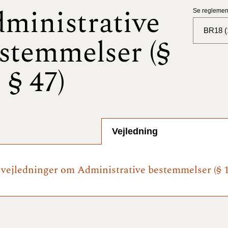
ministrative
Se reglement
BR18 (
stemmelser (§
BR18 (
- § 47)
BR18 (
2025)
BR18 (
Vejledning
BR18 (
2024)
e vejledninger om Administrative bestemmelser (§ 1 
BR18 (
2024)
BR18 (
2023)