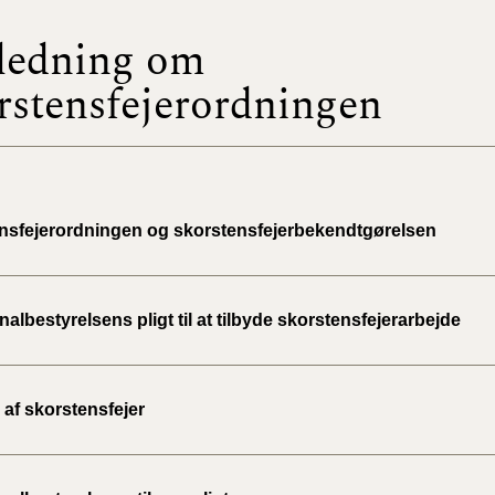
ledning om
BR18 (
2022)
rstensfejerordningen
BR18 (
2022)
BR18 (
2022)
nsfejerordningen og skorstensfejerbekendtgørelsen
BR18 (
2021)
bestyrelsens pligt til at tilbyde skorstensfejerarbejde
BR18 (
g af skorstensfejer
BR18 (
2020)
BR18 (