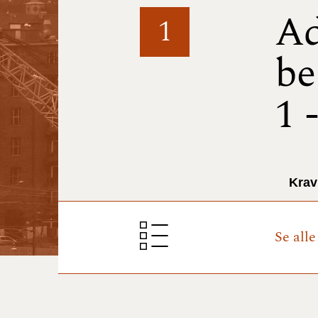
Ad
1
be
1 
Krav
Se all