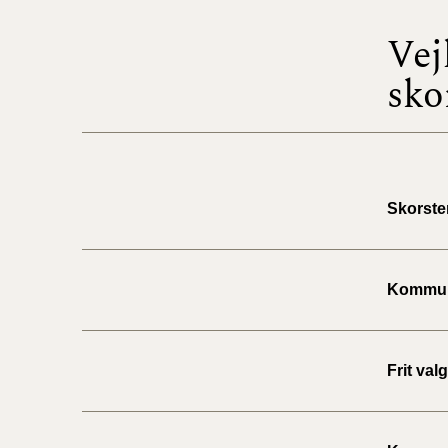
Vej
sko
Skorste
Kommunal
Frit val