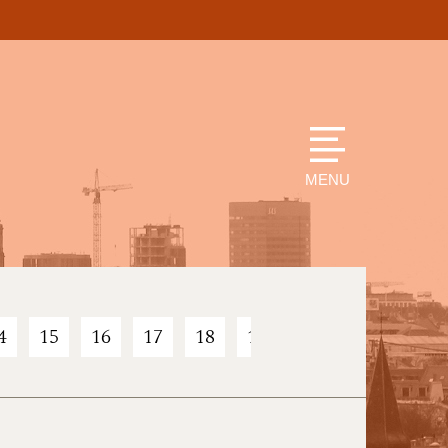
MENU
4
15
16
17
18
19
20
21
22