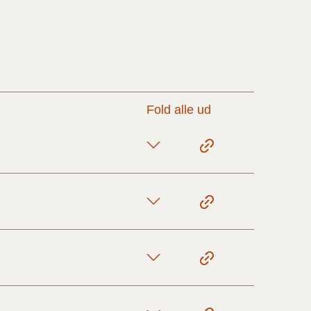
17/9 - 31/12
1/7 - 16/9
Fold alle ud
1/1 - 30/6
29/6 - 31/12
1/1-29/6 2021)
1/7-31/12
10/3-30/6