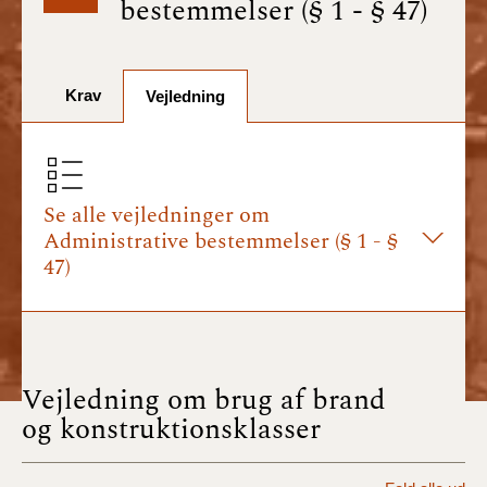
bestemmelser (§ 1 - § 47)
BR18 (1/7-31/12
2025)
Krav
BR18 (1/1-30/6
Vejledning
2025)
BR18 (1/7- 31/12
2024)
Se alle vejledninger om
Administrative bestemmelser (§ 1 - §
BR18 (1/1- 30/06
47)
2024)
BR18 (1/1- 31/12
2023)
Vejledning om brug af brand
BR18 (17/9 - 31/12
og konstruktionsklasser
2022)
BR18 (1/7 - 16/9