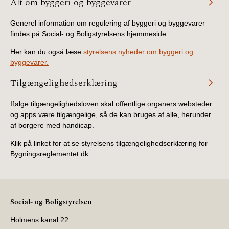
Alt om byggeri og byggevarer
BR18 (4/7-31/12
2019)
Generel information om regulering af byggeri og byggevarer
findes på Social- og Boligstyrelsens hjemmeside.
BR18 (1/1-4/7 2019)
Her kan du også læse
styrelsens nyheder om byggeri og
byggevarer.
BR18 (1/7-31/12
2018)
Tilgængelighedserklæring
Ifølge tilgængelighedsloven skal offentlige organers websteder
BR18 (1/1-30/6
2018)
og apps være tilgængelige, så de kan bruges af alle, herunder
af borgere med handicap.
BR15 (2015-2018)
Klik på linket for at se styrelsens tilgængelighedserklæring for
Bygningsreglementet.dk
Tidligere BR (1961-
2010)
Social- og Boligstyrelsen
Holmens kanal 22