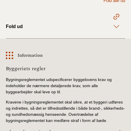
Fold alle ud
2022)
BR18 (1/1 - 30/6
2022)
Fold ud
BR18 (29/6 - 31/12
2021)
Information
BR18 (1/1-29/6
2021)
Information
Byggeriets regler
BR18 (1/7-31/12
Bygningsreglementet udspecificerer byggelovens krav og
2020)
indeholder de nærmere detaljerede krav, som alle
byggearbejder skal leve op til.
BR18 (10/3-30/6
Kravene i bygningsreglementet skal sikre, at et byggeri udføres
2020)
og indrettes, så det er tilfredsstillende i både brand-, sikkerheds-
og sundhedsmæssig henseende. Overtrædelse af
BR18 (1/1-9/3 2020)
bygningsreglementet kan medføre straf i form af bøde.