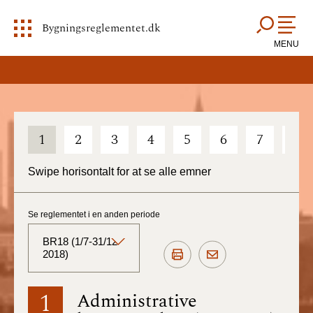
Bygningsreglementet.dk
MENU
1
2
3
4
5
6
7
8
Swipe horisontalt for at se alle emner
Se reglementet i en anden periode
BR18 (1/7-31/12
2018)
BR18 (Aktuelt)
1
Administrative