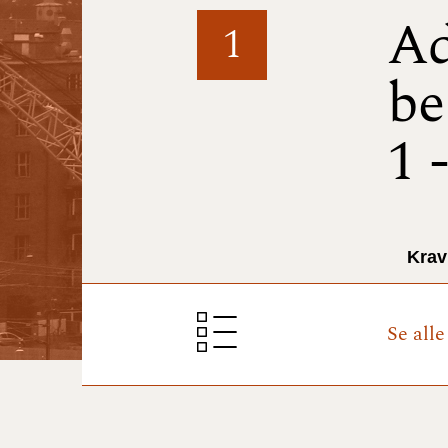
Ad
1
be
1 
Krav
Se all