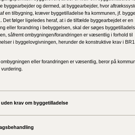
2020)
e byggearbejder og dermed, at byggearbejder, hvor aftrækssyst
 af en tilbygning, kræver byggetilladelse fra kommunen, jf. bygg
1. Det følger ligeledes heraf, at i de tilfælde byggearbejdet er en
BR18 (
g eller forandring i bebyggelsen, skal der søges byggetilladels
, såfremt ombygningen/forandringen er væsentlig i forhold til
BR18 (
2019)
lser i byggelovgivningen, herunder de konstruktive krav i BR1
BR18 (
 ombygningen eller forandringen er væsentlig, beror på kommu
 vurdering.
BR18 (
2018)
BR18 (
 uden krav om byggetilladelse
BR15 
Tidlig
agsbehandling
2010)