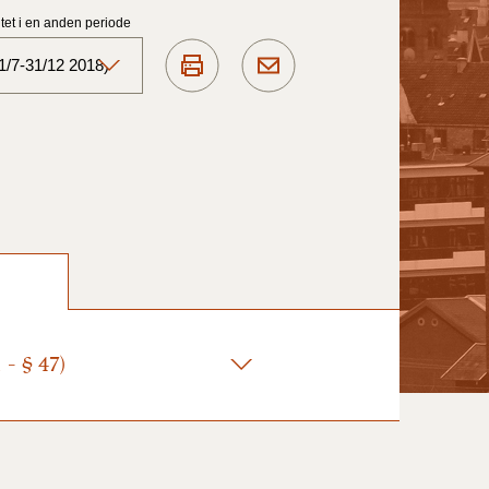
et i en anden periode
1/7-31/12 2018)
Aktuelt)
1/7-31/12
1/1-30/6 2025)
1/7- 31/12
- § 47)
1/1- 30/06
1/1- 31/12