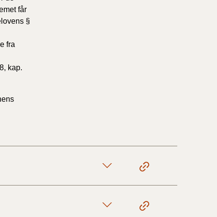
emet får
elovens §
1/1-9/3 2020)
e fra
4/7-31/12
8, kap.
1/1-4/7 2019)
nens
1/7-31/12
1/1-30/6 2018)
(2015-2018)
ere BR (1961-