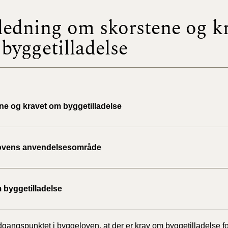
ledning om skorstene og k
BR18 (
2022)
byggetilladelse
BR18 (
2022)
BR18 (
2022)
ne og kravet om byggetilladelse
BR18 (
2021)
ovens anvendelsesområde
BR18 (
 byggetilladelse
BR18 (
2020)
dgangspunktet i byggeloven, at der er krav om byggetilladelse f
BR18 (