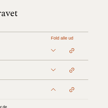
ravet
17/9 - 31/12
1/7 - 16/9
Fold alle ud
1/1 - 30/6
29/6 - 31/12
1/1-29/6 2021)
1/7-31/12
or de
10/3-30/6