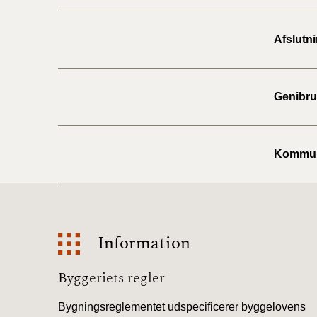
Afslutn
Genibru
Kommune
Information
Information
Byggeriets regler
Bygningsreglementet udspecificerer byggelovens