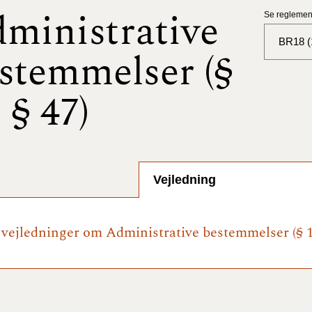
ministrative
Se reglement
BR18 (
stemmelser (§
BR18 (
- § 47)
BR18 (
2025)
BR18 (
Vejledning
BR18 (
2024)
e vejledninger om Administrative bestemmelser (§ 1 
BR18 (
2024)
BR18 (
2023)