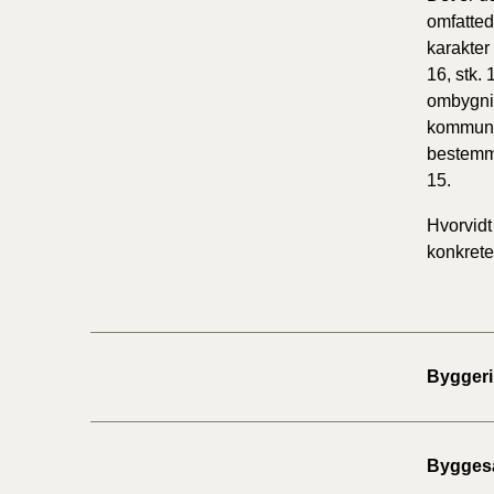
omfatted
karakter
16, stk. 
ombygnin
kommunen
bestemme
15.
Hvorvidt
konkrete
Byggeri
Bygges