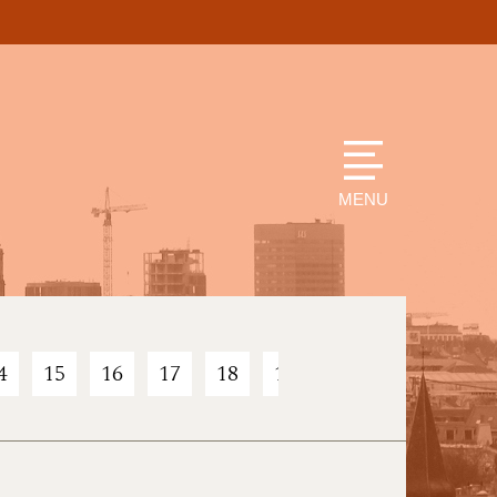
MENU
4
15
16
17
18
19
20
21
22