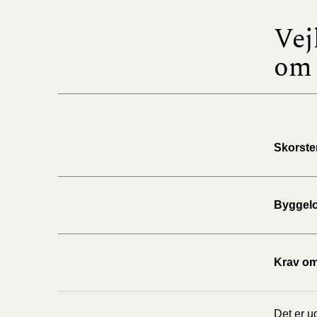
Vej
om 
Skorste
Byggel
Krav om
Det er u