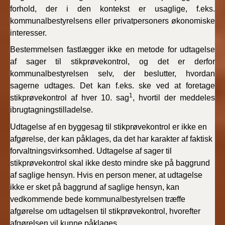
forhold, der i den kontekst er usaglige, f.eks.
kommunalbestyrelsens eller privatpersoners økonomiske
interesser.
Bestemmelsen fastlægger ikke en metode for udtagelse
af sager til stikprøvekontrol, og det er derfor
kommunalbestyrelsen selv, der beslutter, hvordan
sagerne udtages. Det kan f.eks. ske ved at foretage
1
stikprøvekontrol af hver 10. sag
, hvortil der meddeles
ibrugtagningstilladelse.
Udtagelse af en byggesag til stikprøvekontrol er ikke en
afgørelse, der kan påklages, da det har karakter af faktisk
forvaltningsvirksomhed. Udtagelse af sager til
stikprøvekontrol skal ikke desto mindre ske på baggrund
af saglige hensyn. Hvis en person mener, at udtagelse
ikke er sket på baggrund af saglige hensyn, kan
vedkommende bede kommunalbestyrelsen træffe
afgørelse om udtagelsen til stikprøvekontrol, hvorefter
afgørelsen vil kunne påklages.