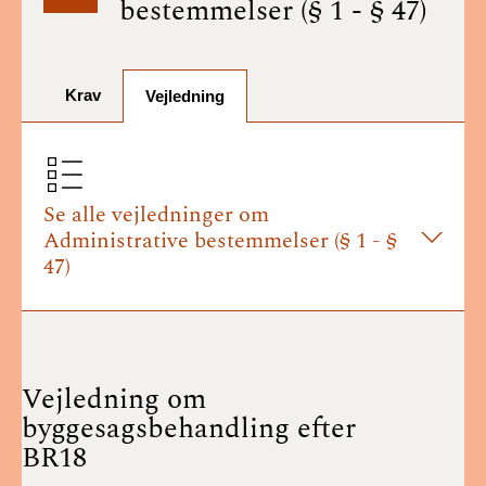
bestemmelser (§ 1 - § 47)
BR18 (1/7-31/12
2025)
Krav
BR18 (1/1-30/6
Vejledning
2025)
BR18 (1/7- 31/12
2024)
Se alle vejledninger om
Administrative bestemmelser (§ 1 - §
BR18 (1/1- 30/06
47)
2024)
BR18 (1/1- 31/12
2023)
Vejledning om
BR18 (17/9 - 31/12
byggesagsbehandling efter
2022)
BR18
BR18 (1/7 - 16/9