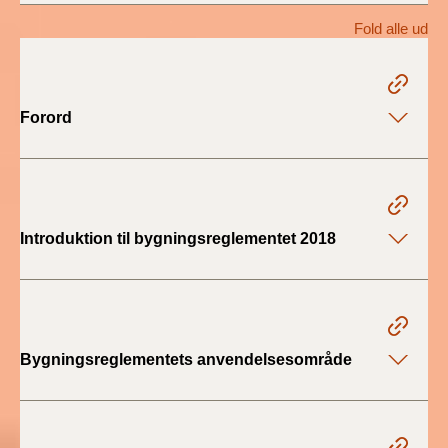
2022)
Fold alle ud
BR18 (1/1 - 30/6
2022)
Forord
BR18 (29/6 - 31/12
2021)
BR18 (1/1-29/6
2021)
Introduktion til bygningsreglementet 2018
BR18 (1/7-31/12
2020)
BR18 (10/3-30/6
Bygningsreglementets anvendelsesområde
2020)
BR18 (1/1-9/3 2020)