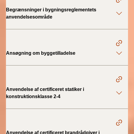
BR18 (4/7-31/12
Begrænsninger i bygningsreglementets
2019)
anvendelsesområde
BR18 (1/1-4/7 2019)
BR18 (1/7-31/12
2018)
Ansøgning om byggetilladelse
BR18 (1/1-30/6
2018)
BR15 (2015-2018)
Anvendelse af certificeret statiker i
konstruktionsklasse 2-4
Tidligere BR (1961-
2010)
Anvendelse af certificeret brandrådgiver i