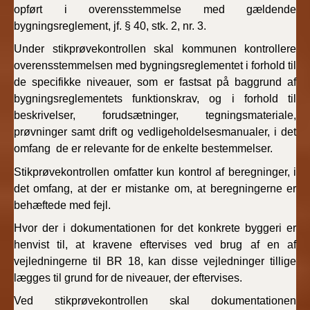
opført i overensstemmelse med gældende
bygningsreglement, jf. § 40, stk. 2, nr. 3.
Under stikprøvekontrollen skal kommunen kontrollere
overensstemmelsen med bygningsreglementet i forhold til
de specifikke niveauer, som er fastsat på baggrund af
bygningsreglementets funktionskrav, og i forhold til
beskrivelser, forudsætninger, tegningsmateriale,
prøvninger samt drift og vedligeholdelsesmanualer, i det
omfang de er relevante for de enkelte bestemmelser.
Stikprøvekontrollen omfatter kun kontrol af beregninger, i
det omfang, at der er mistanke om, at beregningerne er
behæftede med fejl.
Hvor der i dokumentationen for det konkrete byggeri er
henvist til, at kravene eftervises ved brug af en af
vejledningerne til BR 18, kan disse vejledninger tillige
lægges til grund for de niveauer, der eftervises.
Ved stikprøvekontrollen skal dokumentationen