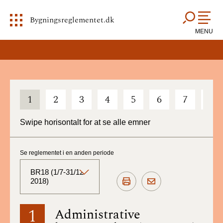
Bygningsreglementet.dk
MENU
1
2
3
4
5
6
7
8
Swipe horisontalt for at se alle emner
Se reglementet i en anden periode
BR18 (1/7-31/12
2018)
BR18 (Aktuelt)
1
Administrative