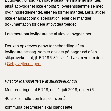
Et ulovligt forhold kan både bestå i en materiel mangel,
altså at byggeriet ikke er opført i overensstemmelse med
bygningsreglementet, eller en formel mangel, f.eks. at der
ikke er ansøgt om dispensation, eller der mangler
dokumentation for dele af byggearbejdet.
Læs mere om lovliggørelse af ulovligt byggeri her.
Der kan opkræves gebyr for behandling af en
lovliggørelsessag, som er opstået på baggrund af en
stikprøvekontrol, jf. BR18 § 39, stk. 1. Læs mere om dette
i
Gebyrvejledningen.
Frist for igangsættelse af stikprøvekontrol
M
ed æ
ndringen af BR18, den 1. juli 2018, er der i §
46, stk. 2, indført en frist for, hvornår
kommunalbestyrelsen skal igangsætte