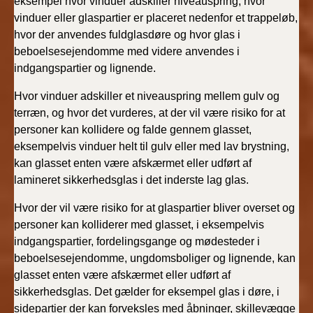
eksempel hvor vinduer adskiller niveauspring, hvor
vinduer eller glaspartier er placeret nedenfor et trappeløb,
hvor der anvendes fuldglasdøre og hvor glas i
beboelsesejendomme med videre anvendes i
indgangspartier og lignende.
Hvor vinduer adskiller et niveauspring mellem gulv og
terræn, og hvor det vurderes, at der vil være risiko for at
personer kan kollidere og falde gennem glasset,
eksempelvis vinduer helt til gulv eller med lav brystning,
kan glasset enten være afskærmet eller udført af
lamineret sikkerhedsglas i det inderste lag glas.
Hvor der vil være risiko for at glaspartier bliver overset og
personer kan kolliderer med glasset, i eksempelvis
indgangspartier, fordelingsgange og mødesteder i
beboelsesejendomme, ungdomsboliger og lignende, kan
glasset enten være afskærmet eller udført af
sikkerhedsglas. Det gælder for eksempel glas i døre, i
sidepartier der kan forveksles med åbninger, skillevægge