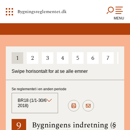
Bygningsreglementet.dk
MENU
1
2
3
4
5
6
7
8
Swipe horisontalt for at se alle emner
Se reglementet i en anden periode
BR18 (1/1-30/6
2018)
BR18 (Aktuelt)
9
Bygningens indretning (§