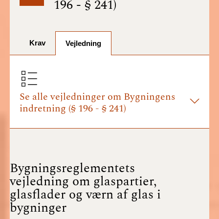
196 - § 241)
BR18 (1/7-31/12
2025)
Krav
BR18 (1/1-30/6
Vejledning
2025)
BR18 (1/7- 31/12
2024)
Se alle vejledninger om Bygningens
indretning (§ 196 - § 241)
BR18 (1/1- 30/06
2024)
BR18 (1/1- 31/12
2023)
Bygningsreglementets
vejledning om glaspartier,
BR18 (17/9 - 31/12
glasflader og værn af glas i
2022)
bygninger
BR18 (1/7 - 16/9