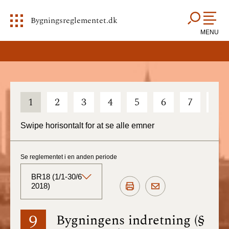
Bygningsreglementet.dk
MENU
1
2
3
4
5
6
7
8
Swipe horisontalt for at se alle emner
Se reglementet i en anden periode
BR18 (1/1-30/6
2018)
BR18 (Aktuelt)
9
Bygningens indretning (§