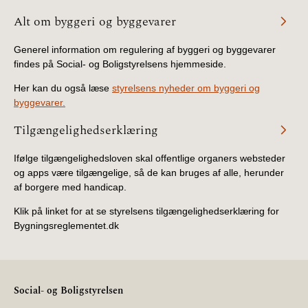
BR18 (4/7-31/12
Alt om byggeri og byggevarer
2019)
Generel information om regulering af byggeri og byggevarer
BR18 (1/1-4/7 2019)
findes på Social- og Boligstyrelsens hjemmeside.
Her kan du også læse
styrelsens nyheder om byggeri og
BR18 (1/7-31/12
byggevarer.
2018)
Tilgængelighedserklæring
BR18 (1/1-30/6
2018)
Ifølge tilgængelighedsloven skal offentlige organers websteder
og apps være tilgængelige, så de kan bruges af alle, herunder
af borgere med handicap.
BR15 (2015-2018)
Klik på linket for at se styrelsens tilgængelighedserklæring for
Tidligere BR (1961-
Bygningsreglementet.dk
2010)
Social- og Boligstyrelsen