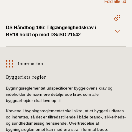
Fold alle ud
2022)
BR18 (1/1 - 30/6
2022)
DS Håndbog 186: Tilgængelighedskrav i
BR18 holdt op mod DS/ISO 21542.
BR18 (29/6 - 31/12
2021)
BR18 (1/1-29/6
Information
2021)
Information
Byggeriets regler
BR18 (1/7-31/12
2020)
Bygningsreglementet udspecificerer byggelovens krav og
indeholder de nærmere detaljerede krav, som alle
BR18 (10/3-30/6
byggearbejder skal leve op til.
2020)
Kravene i bygningsreglementet skal sikre, at et byggeri udføres
og indrettes, så det er tilfredsstillende i både brand-, sikkerheds-
BR18 (1/1-9/3 2020)
og sundhedsmæssig henseende. Overtrædelse af
bygningsreglementet kan medføre straf i form af bøde.