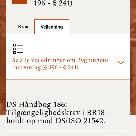
196 - § 241)
BR18 (1/7-31/12
2025)
Krav
BR18 (1/1-30/6
Vejledning
2025)
BR18 (1/7- 31/12
2024)
Se alle vejledninger om Bygningens
indretning (§ 196 - § 241)
BR18 (1/1- 30/06
2024)
BR18 (1/1- 31/12
2023)
DS Håndbog 186:
Tilgængelighedskrav i BR18
BR18 (17/9 - 31/12
holdt op mod DS/ISO 21542.
2022)
BR18 (1/7 - 16/9